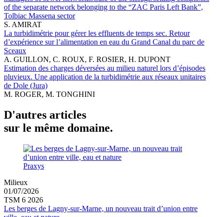
of the separate network belonging to the “ZAC Paris Left Bank”,
Tolbiac Massena sector
S. AMIRAT
La turbidimétrie pour gérer les effluents de temps sec. Retour
d’expérience sur l’alimentation en eau du Grand Canal du parc de
Sceaux
A. GUILLON, C. ROUX, F. ROSIER, H. DUPONT
Estimation des charges déversées au milieu naturel lors d’épisodes
pluvieux. Une application de la turbidimétrie aux réseaux unitaires
de Dole (Jura)
M. ROGER, M. TONGHINI
D'autres articles
sur le même domaine.
Praxys
Milieux
01/07/2026
TSM 6 2026
Les berges de Lagny-sur-Marne, un nouveau trait d’union entre