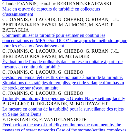
Claude JOANNIS, Jean-Luc BERTRAND-KRAJEWSKI
Mise en œuvre de capteurs de turbidité en collecteurs
d’assainissement
C. JOANNIS, C. LACOUR, G. CHEBBO, G. RUBAN, J.-L.
BERTRAND-KRAJEWSKI, M. AUMOND, M. SAAD, P.
BATTAGLIA
Comment utiliser la turbidité pour estimer en continu les
concentrations en MES et/ou DCO? Une approche méthodologique
pour les réseaux d’assainissement
C. JOANNIS, C. LACOUR, G. CHEBBO, G. RUBAN, J.-L.
BERTRAND-KRAJEWSKI, M. MÉTADIER
Évaluation de flux de polluants dans un réseau unitaire à partir de
mesures en continu de turbidité
C. JOANNIS, C. LACOUR, G. CHEBBO
Gestion en temps réel des flux de polluants à partir de la turbidité.
Simulations de stratégies de remplissage et de vidange d’un bassin
de stockage sur réseau unitaire
C. JOANNIS, C. LACOUR, G. CHEBBO
Turbidity monitoring for operating a Greater Nancy settling facility
B. GALLIOT, D. DEL GRANDE, M. BOUTAYACHT
La mesure en continu de la turbidité pour la surveillance des rejets
en Seine-Saint-Denis
F. DESETABLES, F. VANDELANNOOTE
Feedback on the use of turbidity continuous measurement by the
managers of sewer networks.Case of the storage/settling complexes