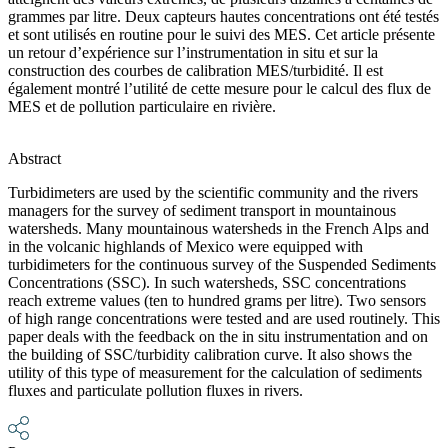
grammes par litre. Deux capteurs hautes concentrations ont été testés
et sont utilisés en routine pour le suivi des MES. Cet article présente
un retour d’expérience sur l’instrumentation in situ et sur la
construction des courbes de calibration MES/turbidité. Il est
également montré l’utilité de cette mesure pour le calcul des flux de
MES et de pollution particulaire en rivière.
Abstract
Turbidimeters are used by the scientific community and the rivers
managers for the survey of sediment transport in mountainous
watersheds. Many mountainous watersheds in the French Alps and
in the volcanic highlands of Mexico were equipped with
turbidimeters for the continuous survey of the Suspended Sediments
Concentrations (SSC). In such watersheds, SSC concentrations
reach extreme values (ten to hundred grams per litre). Two sensors
of high range concentrations were tested and are used routinely. This
paper deals with the feedback on the in situ instrumentation and on
the building of SSC/turbidity calibration curve. It also shows the
utility of this type of measurement for the calculation of sediments
fluxes and particulate pollution fluxes in rivers.