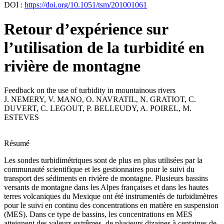
DOI :
https://doi.org/10.1051/tsm/201001061
Retour d’expérience sur
l’utilisation de la turbidité en
rivière de montagne
Feedback on the use of turbidity in mountainous rivers
J. NEMERY
,
V. MANO
,
O. NAVRATIL
,
N. GRATIOT
,
C.
DUVERT
,
C. LEGOUT
,
P. BELLEUDY
,
A. POIREL
,
M.
ESTEVES
Résumé
Les sondes turbidimétriques sont de plus en plus utilisées par la
communauté scientifique et les gestionnaires pour le suivi du
transport des sédiments en rivière de montagne. Plusieurs bassins
versants de montagne dans les Alpes françaises et dans les hautes
terres volcaniques du Mexique ont été instrumentés de turbidimètres
pour le suivi en continu des concentrations en matière en suspension
(MES). Dans ce type de bassins, les concentrations en MES
atteignent des valeurs extrêmes, de plusieurs dizaines à centaines de