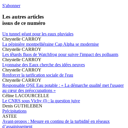
S'abonner
Les autres articles
issus de ce numéro
Un tunnel géant pour les eaux pluviales
Chrystelle CARROY
La pépinière montpelliéraine Cap Alpha se modernise
Chrystelle CARROY
Les têtards fluos de Watchfrog pour suivre l'impact des polluants
Chrystelle CARROY
Lyonnaise des Eaux cherche des idées neuves
Chrystelle CARROY
Renforcer la tarification sociale de l'eau
Chrystelle CARROY
Responsable QSE Eau potable : « La démarche qualité met l'usager
au cœur des préoccupations »
Céline LACOURCELLE
Le CNRS sous Vichy (I) : la question juive
Denis GUTHLEBEN
Précipitations
ASTEE
Avant-propos : Mesure en continu de la turbidité en réseaux
d’assainissement