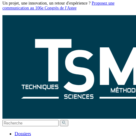
Un projet, une innovation, un retour d'expérience ?
Proposez une
communication au 106e Congrès de l'Astee
Dossiers