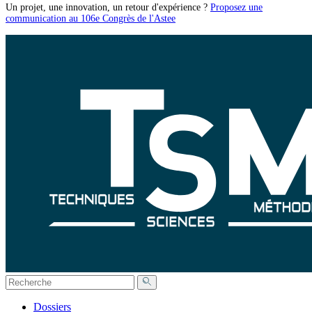
Un projet, une innovation, un retour d'expérience ?
Proposez une
communication au 106e Congrès de l'Astee
Dossiers