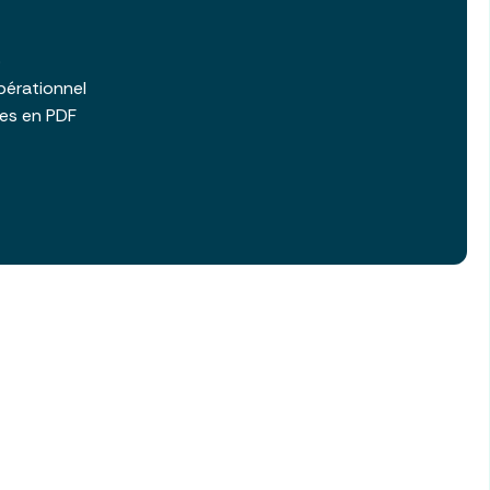
b
pérationnel
les en PDF