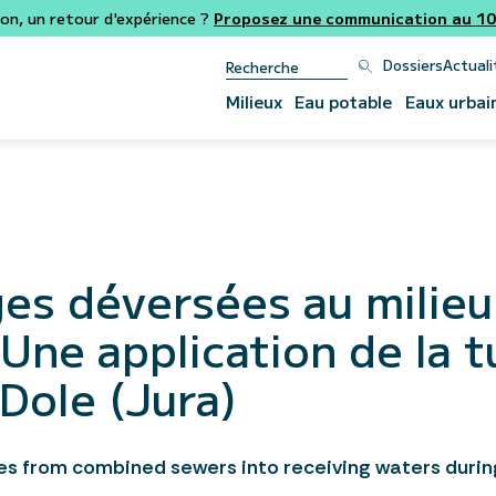
ion, un retour d'expérience ?
Proposez une communication au 106
Dossiers
Actuali
Milieux
Eau potable
Eaux urbai
es déversées au milieu 
 Une application de la t
 Dole (Jura)
ges from combined sewers into receiving waters during