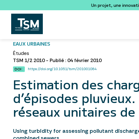
Un projet, une innovat
EAUX URBAINES
Études
TSM 1/2 2010 - Publié : 04 février 2010
https://doi.org/10.1051/tsm/201001084
DOI :
Estimation des charg
d’épisodes pluvieux.
réseaux unitaires de
Using turbidity for assessing pollutant dischar
combined sewers