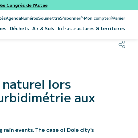
e Congrès de l'Astee
Panier
Mon compte
tés
Agenda
Numéros
Soumettre
S’abonner
nes
Déchets
Air & Sols
Infrastructures & territoires
naturel lors
urbidimétrie aux
 rain events. The case of Dole city’s