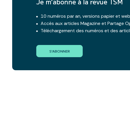
Je m’abonne à la revue TSM
10 numéros par an, versions papier et we
Accès aux articles Magazine et Partage O
Téléchargement des numéros et des artic
S'ABONNER