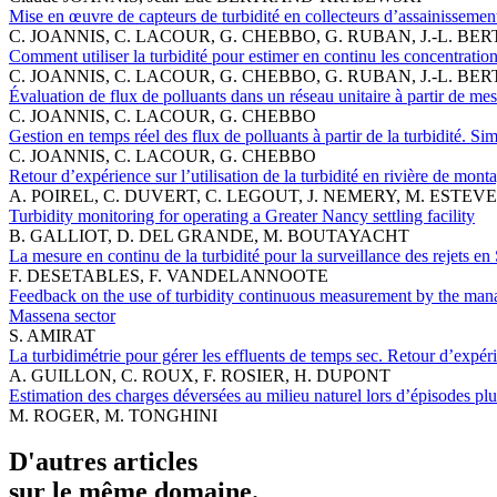
Mise en œuvre de capteurs de turbidité en collecteurs d’assainissemen
C. JOANNIS, C. LACOUR, G. CHEBBO, G. RUBAN, J.-L. 
Comment utiliser la turbidité pour estimer en continu les concentra
C. JOANNIS, C. LACOUR, G. CHEBBO, G. RUBAN, J.-L. 
Évaluation de flux de polluants dans un réseau unitaire à partir de mes
C. JOANNIS, C. LACOUR, G. CHEBBO
Gestion en temps réel des flux de polluants à partir de la turbidité. S
C. JOANNIS, C. LACOUR, G. CHEBBO
Retour d’expérience sur l’utilisation de la turbidité en rivière de mont
A. POIREL, C. DUVERT, C. LEGOUT, J. NEMERY, M. ESTEVE
Turbidity monitoring for operating a Greater Nancy settling facility
B. GALLIOT, D. DEL GRANDE, M. BOUTAYACHT
La mesure en continu de la turbidité pour la surveillance des rejets e
F. DESETABLES, F. VANDELANNOOTE
Feedback on the use of turbidity continuous measurement by the mana
Massena sector
S. AMIRAT
La turbidimétrie pour gérer les effluents de temps sec. Retour d’expé
A. GUILLON, C. ROUX, F. ROSIER, H. DUPONT
Estimation des charges déversées au milieu naturel lors d’épisodes plu
M. ROGER, M. TONGHINI
D'autres articles
sur le même domaine.