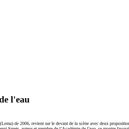
de l'eau
es (Lema) de 2006, revient sur le devant de la scène avec deux proposition
e Henri Smets, auteur et membre de l’Académie de l’eau, se montre favora