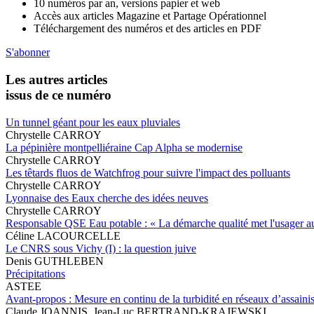
10 numéros par an, versions papier et web
Accès aux articles Magazine et Partage Opérationnel
Téléchargement des numéros et des articles en PDF
S'abonner
Les autres articles
issus de ce numéro
Un tunnel géant pour les eaux pluviales
Chrystelle CARROY
La pépinière montpelliéraine Cap Alpha se modernise
Chrystelle CARROY
Les têtards fluos de Watchfrog pour suivre l'impact des polluants
Chrystelle CARROY
Lyonnaise des Eaux cherche des idées neuves
Chrystelle CARROY
Responsable QSE Eau potable : « La démarche qualité met l'usager a
Céline LACOURCELLE
Le CNRS sous Vichy (I) : la question juive
Denis GUTHLEBEN
Précipitations
ASTEE
Avant-propos : Mesure en continu de la turbidité en réseaux d’assain
Claude JOANNIS, Jean-Luc BERTRAND-KRAJEWSKI