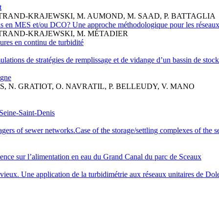
t
BERTRAND-KRAJEWSKI, M. AUMOND, M. SAAD, P. BATTAGLIA
tions en MES et/ou DCO? Une approche méthodologique pour les réseaux
BERTRAND-KRAJEWSKI, M. MÉTADIER
ures en continu de turbidité
imulations de stratégies de remplissage et de vidange d’un bassin de stock
agne
S, N. GRATIOT, O. NAVRATIL, P. BELLEUDY, V. MANO
n Seine-Saint-Denis
gers of sewer networks.Case of the storage/settling complexes of the 
rience sur l’alimentation en eau du Grand Canal du parc de Sceaux
vieux. Une application de la turbidimétrie aux réseaux unitaires de Dole