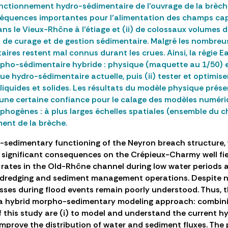
fonctionnement hydro-sédimentaire de l’ouvrage de la brèch
nséquences importantes pour l’alimentation des champs ca
dans le Vieux-Rhône à l’étiage et (ii) de colossaux volumes
 de curage et de gestion sédimentaire. Malgré les nombreu
aires restent mal connus durant les crues. Ainsi, la régi
pho-sédimentaire hybride : physique (maquette au 1/50) e
ue hydro-sédimentaire actuelle, puis (ii) tester et optimi
x liquides et solides. Les résultats du modèle physique pré
ec une certaine confiance pour le calage des modèles numér
phogènes : à plus larges échelles spatiales (ensemble du 
ent de la brèche.
o-sedimentary functioning of the Neyron breach structure,
significant consequences on the Crépieux-Charmy well fiel
 rates in the Old-Rhône channel during low water periods a
ly dredging and sediment management operations. Despite 
sses during flood events remain poorly understood. Thus, 
 a hybrid morpho-sedimentary modeling approach: combinin
 this study are (i) to model and understand the current h
 improve the distribution of water and sediment fluxes. T