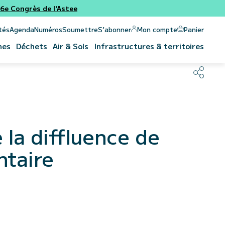
e Congrès de l'Astee
Panier
Mon compte
tés
Agenda
Numéros
Soumettre
S’abonner
nes
Déchets
Air & Sols
Infrastructures & territoires
la diffluence de
ntaire