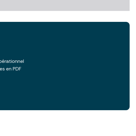
b
pérationnel
les en PDF