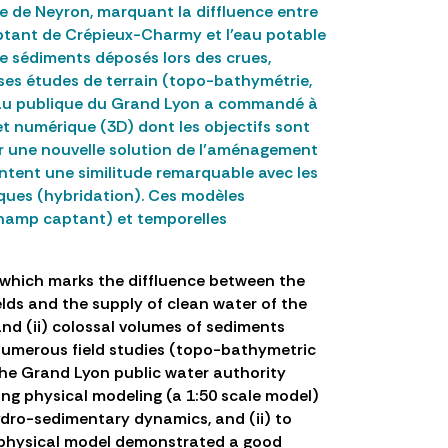
e de Neyron, marquant la diffluence entre
ptant de Crépieux-Charmy et l’eau potable
 de sédiments déposés lors des crues,
ses études de terrain (topo-bathymétrie,
e Eau publique du Grand Lyon a commandé à
t numérique (3D) dont les objectifs sont
ser une nouvelle solution de l’aménagement
sentent une similitude remarquable avec les
iques (hybridation). Ces modèles
champ captant) et temporelles
 which marks the diffluence between the
ds and the supply of clean water of the
nd (ii) colossal volumes of sediments
numerous field studies (topo-bathymetric
the Grand Lyon public water authority
g physical modeling (a 1:50 scale model)
ydro-sedimentary dynamics, and (ii) to
he physical model demonstrated a good