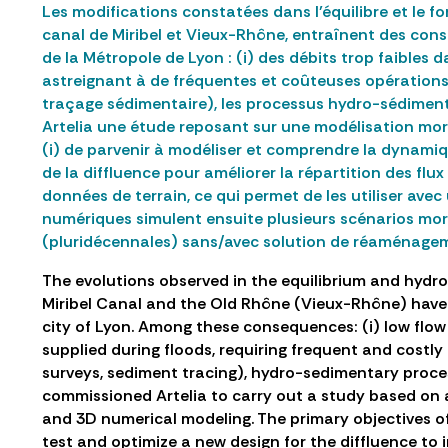
Les modifications constatées dans l’équilibre et le 
canal de Miribel et Vieux-Rhône, entraînent des co
de la Métropole de Lyon : (i) des débits trop faibles 
astreignant à de fréquentes et coûteuses opérations
traçage sédimentaire), les processus hydro-sédiment
Artelia une étude reposant sur une modélisation mor
(i) de parvenir à modéliser et comprendre la dynamiq
de la diffluence pour améliorer la répartition des flu
données de terrain, ce qui permet de les utiliser av
numériques simulent ensuite plusieurs scénarios mor
(pluridécennales) sans/avec solution de réaménagem
The evolutions observed in the equilibrium and hydr
Miribel Canal and the Old Rhône (Vieux-Rhône) have 
city of Lyon. Among these consequences: (i) low flow
supplied during floods, requiring frequent and cost
surveys, sediment tracing), hydro-sedimentary proce
commissioned Artelia to carry out a study based on
and 3D numerical modeling. The primary objectives of
test and optimize a new design for the diffluence to