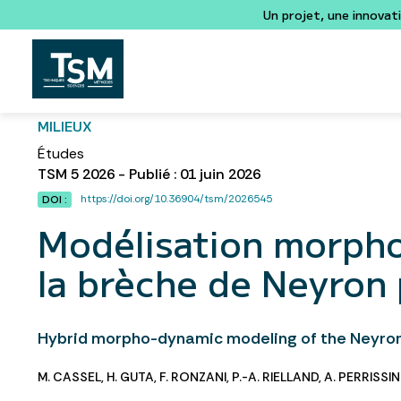
Un projet, une innovat
MILIEUX
Études
TSM 5 2026 - Publié : 01 juin 2026
https://doi.org/10.36904/tsm/2026545
DOI :
Modélisation morpho
la brèche de Neyron 
Hybrid morpho-dynamic modeling of the Neyro
M. CASSEL
,
H. GUTA
,
F. RONZANI
,
P.-A. RIELLAND
,
A. PERRISSIN