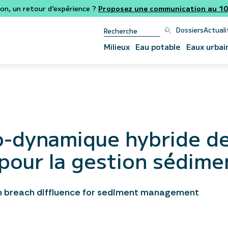
ion, un retour d'expérience ?
Proposez une communication au 106
Dossiers
Actuali
Milieux
Eau potable
Eaux urbai
-dynamique hybride de 
pour la gestion sédime
n breach diffluence for sediment management