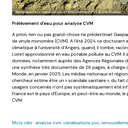
Remplacement-canalisation et branchement PVC©Joël Rivallan
Prélèvement d’eau pour analyse CVM
A priori, rien ou pas grand-chose ne prédestinait Gaspar
de vinyle monomère (CVM). A l’été 2024 ce doctorant en
climatique à l’université d’Angers, quand, il tombe, racon
Loiret approvisionné en eau potable polluée au CVM. Il 
données, notamment auprès des Agences Régionales de Sa
une synthèse très documentée de 26 pages, à charge cont
Monde, en janvier 2025. Les médias nationaux et régiona
chercheur estime être un « scandale sanitaire », du fait 
usagers concernés n’ont pas systématiquement été info
France est le pays d’Europe, et peut-être au monde, le 
CVM.
Mots clés :
analyse cvm
,
canalisations pvc
,
renouvelleme