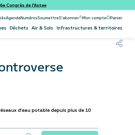
e Congrès de l'Astee
Panier
Mon compte
tés
Agenda
Numéros
Soumettre
S’abonner
nes
Déchets
Air & Sols
Infrastructures & territoires
controverse
 réseaux d’eau potable depuis plus de 10