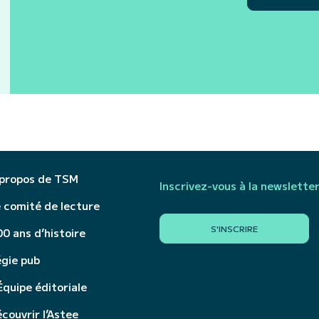
 propos de TSM
Inscrivez-vous à la newslette
 comité de lecture
S'INSCRIRE
0 ans d’histoire
égie pub
Équipe éditoriale
couvrir l’Astee