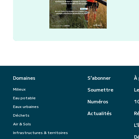
Domaines
S’abonner
À
Milieux
Soumettre
Le
Eau potable
Numéros
10
Eaux urbaines
Actualités
R
Déchets
Air & Sols
L’
Infrastructures & territoires
Dé