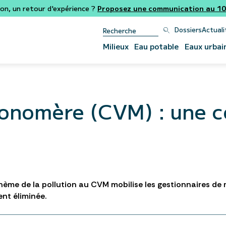
ion, un retour d'expérience ?
Proposez une communication au 106
Dossiers
Actuali
Milieux
Eau potable
Eaux urbai
monomère (CVM) : une 
thème de la pollution au CVM mobilise les gestionnaires de
ent éliminée.