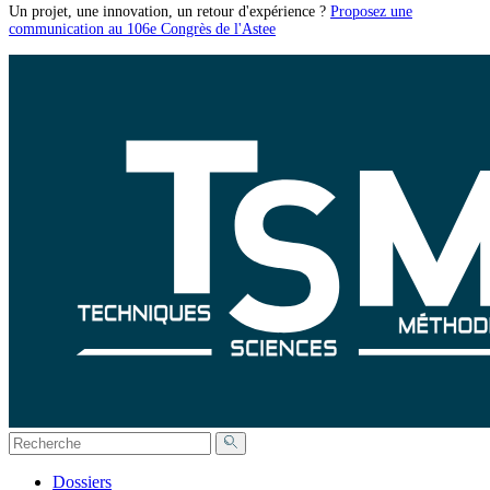
Un projet, une innovation, un retour d'expérience ?
Proposez une
communication au 106e Congrès de l'Astee
Dossiers