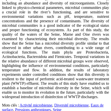
including an abundance and diversity of microorganisms. Closely
linked to physico-chemical parameters, microbial communities play
a crucial role in the river’s functioning, and are sensitive to
environmental variations such as pH, temperature, nutrient
concentrations and the presence of contaminants. The diversity of
microbial communities is a good indicator of the ecological status
and proper functioning of ecosystems. As part of this study, the
quality of the waters of the Seine, Marne and Oise rivers was
examined by characterizing their microbial diversity. The results
show that the Seine has a microbial diversity profile similar to that
observed in other urban rivers, contributing to a wide range of
ecological functions. The main phyla are Proteobacteria,
Actinobacteria, Bacteroidota and Firmicutes. Temporal variations in
the relative abundance of different microbial groups were observed,
highlighting the influence of environmental conditions, particularly
temperature and flow. In addition, the results of laboratory
experiments under controlled conditions show that this diversity is
resilient to the input of performic acid-treated wastewater treatment
plant (WWTP) effluent. The results of this study have enabled us to
establish a baseline of microbial diversity in the Seine, which will
enable us to monitor its evolution in the future, particularly with the
widespread introduction of disinfection of WWTP discharges.
Mots clés :
Activité microbienne
,
Diversité microbienne
,
Eaux de
surface
,
Pressions anthropiques
,
Seine