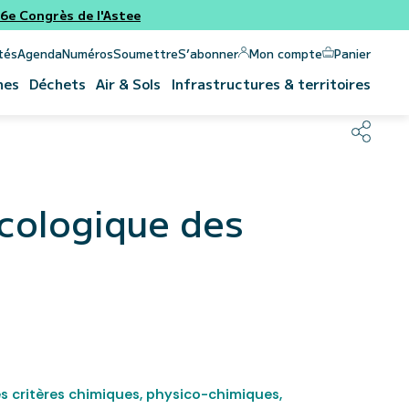
e Congrès de l'Astee
Panier
Mon compte
tés
Agenda
Numéros
Soumettre
S’abonner
nes
Déchets
Air & Sols
Infrastructures & territoires
icologique des
es critères chimiques, physico-chimiques,