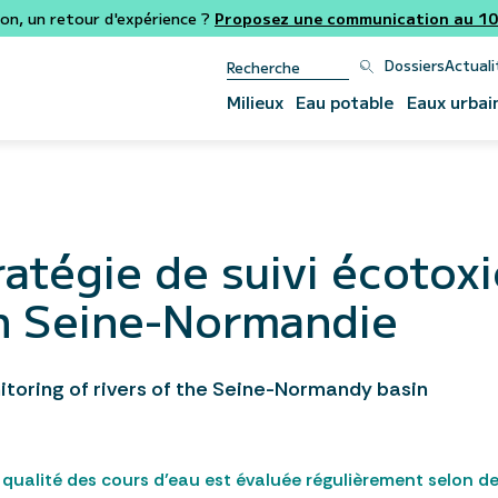
ion, un retour d'expérience ?
Proposez une communication au 106
Dossiers
Actuali
Milieux
Eau potable
Eaux urbai
ratégie de suivi écotox
in Seine-Normandie
itoring of rivers of the Seine-Normandy basin
la qualité des cours d’eau est évaluée régulièrement selon d