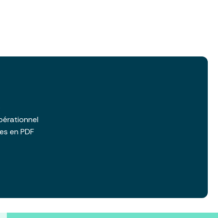
b
pérationnel
les en PDF