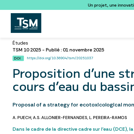
Un projet, une innovat
Études
TSM 10 2025 - Publié : 01 novembre 2025
https://doi.org/10.36904/tsm/20251037
DOI :
Proposition d’une st
cours d’eau du bass
Proposal of a strategy for ecotoxicological mon
A. PUECH
,
A.S. ALLONIER-FERNANDES
,
L. PEREIRA-RAMOS
Dans le cadre de la directive cadre sur l’eau (DCE), 