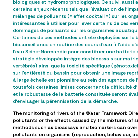
biologiques et hydromorphologiques. Ce suivi, aussi a
certains enjeux récents tels que l’évaluation de l’i
mélanges de polluants (« effet cocktail ») sur les or
intéressantes à utiliser pour lever certains de ces v
dommages de polluants sur les organismes aquatiques
Certaines de ces méthodes ont été déployées sur le b
biosurveillance en routine des cours d’eau à l’aide d’
l’eau Seine-Normandie pour constituer une batterie d
stratégie développée intègre des bioessais sur matric
vertébrés) ainsi que la toxicité spécifique (génotoxic
sur l’entièreté du bassin pour obtenir une image repr
à large échelle est pionnière au sein des agences de 
toutefois certaines limites concernant la difficulté d
et la robustesse de la batterie constituée seront év
d’envisager la pérennisation de la démarche.
The monitoring of rivers of the Water Framework Dire
pollutants or the effects caused by the mixtures of
methods such as bioassays and biomarkers can overco
pollutants on organisms (reproduction, behaviour, a