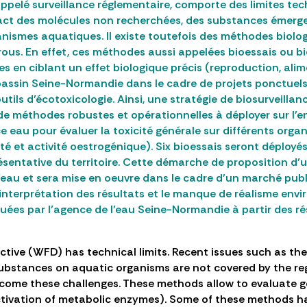
ppelé surveillance réglementaire, comporte des limites tec
mpact des molécules non recherchées, des substances émerge
ganismes aquatiques. Il existe toutefois des méthodes biolo
errous. En effet, ces méthodes aussi appelées bioessais ou 
 en ciblant un effet biologique précis (reproduction, alim
assin Seine-Normandie dans le cadre de projets ponctuels, m
outils d’écotoxicologie. Ainsi, une stratégie de biosurveilla
e méthodes robustes et opérationnelles à déployer sur l’en
e eau pour évaluer la toxicité générale sur différents organ
ité et activité oestrogénique). Six bioessais seront déployé
ésentative du territoire. Cette démarche de proposition d’u
l’eau et sera mise en oeuvre dans le cadre d’un marché publ
’interprétation des résultats et le manque de réalisme envir
aluées par l’agence de l’eau Seine-Normandie à partir des 
ctive (WFD) has technical limits. Recent issues such as th
 substances on aquatic organisms are not covered by the re
me these challenges. These methods allow to evaluate gene
ctivation of metabolic enzymes). Some of these methods ha