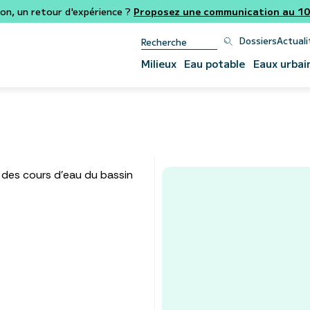
ion, un retour d'expérience ?
Proposez une communication au 106
Dossiers
Actuali
Milieux
Eau potable
Eaux urbai