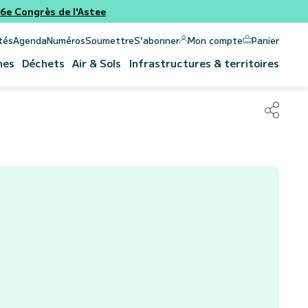
e Congrès de l'Astee
Panier
Mon compte
tés
Agenda
Numéros
Soumettre
S’abonner
nes
Déchets
Air & Sols
Infrastructures & territoires