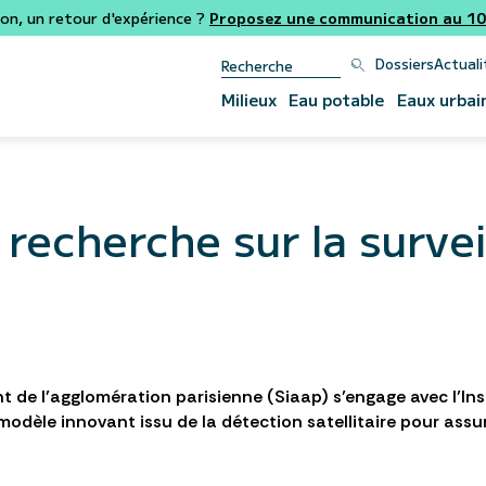
ion, un retour d'expérience ?
Proposez une communication au 106
Dossiers
Actuali
Milieux
Eau potable
Eaux urbai
 recherche sur la survei
 de l’agglomération parisienne (Siaap) s’engage avec l’Ins
modèle innovant issu de la détection satellitaire pour assu