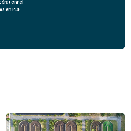
pérationnel
les en PDF