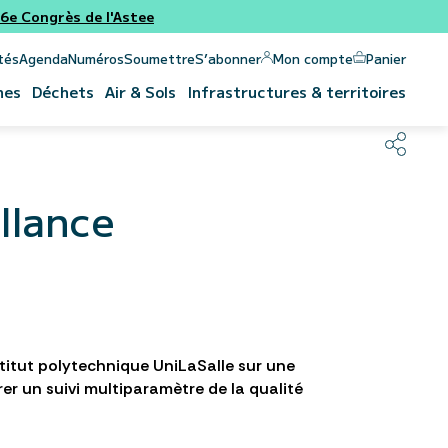
e Congrès de l'Astee
Panier
Mon compte
tés
Agenda
Numéros
Soumettre
S’abonner
nes
Déchets
Air & Sols
Infrastructures & territoires
llance
titut polytechnique UniLaSalle sur une
rer un suivi multiparamètre de la qualité