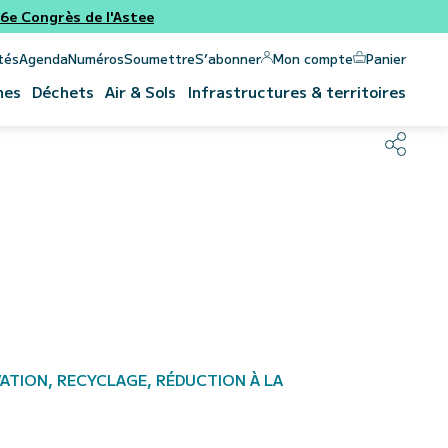
e Congrès de l'Astee
Panier
Mon compte
tés
Agenda
Numéros
Soumettre
S’abonner
nes
Déchets
Air & Sols
Infrastructures & territoires
ATION, RECYCLAGE, RÉDUCTION À LA