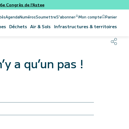
e Congrès de l'Astee
Panier
Mon compte
tés
Agenda
Numéros
Soumettre
S’abonner
nes
Déchets
Air & Sols
Infrastructures & territoires
n’y a qu’un pas !