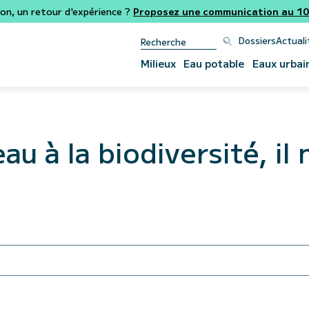
ion, un retour d'expérience ?
Proposez une communication au 106
Dossiers
Actuali
Milieux
Eau potable
Eaux urbai
au à la biodiversité, il 