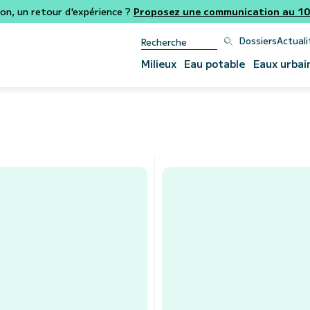
ion, un retour d'expérience ?
Proposez une communication au 106
Dossiers
Actuali
Milieux
Eau potable
Eaux urbai