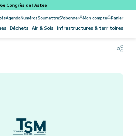
e Congrès de l'Astee
Panier
Mon compte
tés
Agenda
Numéros
Soumettre
S’abonner
nes
Déchets
Air & Sols
Infrastructures & territoires