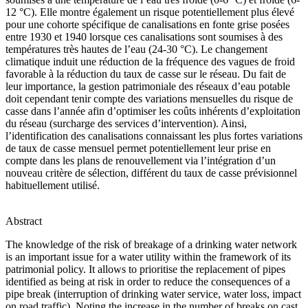
12 °C). Elle montre également un risque potentiellement plus élevé
pour une cohorte spécifique de canalisations en fonte grise posées
entre 1930 et 1940 lorsque ces canalisations sont soumises à des
températures très hautes de l’eau (24-30 °C). Le changement
climatique induit une réduction de la fréquence des vagues de froid
favorable à la réduction du taux de casse sur le réseau. Du fait de
leur importance, la gestion patrimoniale des réseaux d’eau potable
doit cependant tenir compte des variations mensuelles du risque de
casse dans l’année afin d’optimiser les coûts inhérents d’exploitation
du réseau (surcharge des services d’intervention). Ainsi,
l’identification des canalisations connaissant les plus fortes variations
de taux de casse mensuel permet potentiellement leur prise en
compte dans les plans de renouvellement via l’intégration d’un
nouveau critère de sélection, différent du taux de casse prévisionnel
habituellement utilisé.
Abstract
The knowledge of the risk of breakage of a drinking water network
is an important issue for a water utility within the framework of its
patrimonial policy. It allows to prioritise the replacement of pipes
identified as being at risk in order to reduce the consequences of a
pipe break (interruption of drinking water service, water loss, impact
on road traffic). Noting the increase in the number of breaks on cast