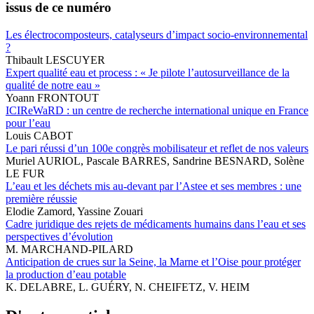
issus de ce numéro
Les électrocomposteurs, catalyseurs d’impact socio-environnemental
?
Thibault LESCUYER
Expert qualité eau et process : « Je pilote l’autosurveillance de la
qualité de notre eau »
Yoann FRONTOUT
ICIReWaRD : un centre de recherche international unique en France
pour l’eau
Louis CABOT
Le pari réussi d’un 100e congrès mobilisateur et reflet de nos valeurs
Muriel AURIOL, Pascale BARRES, Sandrine BESNARD, Solène
LE FUR
L’eau et les déchets mis au-devant par l’Astee et ses membres : une
première réussie
Elodie Zamord, Yassine Zouari
Cadre juridique des rejets de médicaments humains dans l’eau et ses
perspectives d’évolution
M. MARCHAND-PILARD
Anticipation de crues sur la Seine, la Marne et l’Oise pour protéger
la production d’eau potable
K. DELABRE, L. GUÉRY, N. CHEIFETZ, V. HEIM