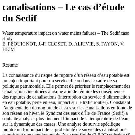
canalisations – Le cas d’étude
du Sedif
Water temperature impact on water mains failures – The Sedif case
study
É. PÉQUIGNOT
,
J.-F. CLOSET
,
D. ALRIVIE
,
S. FAYON
,
V.
HEIM
Résumé
La connaissance du risque de rupture d’un réseau d’eau potable est
un enjeu important pour un service d’eau dans le cadre de sa
politique patrimoniale. Elle permet de prioriser le remplacement des
canalisations identifiées à risque afin de réduire les conséquences
des ruptures de canalisations (interruption du service d’alimentation
en eau potable, perte en eau, impact sur le trafic routier). Constatant
l’augmentation du nombre de casses sur les canalisations en fonte de
son réseau en hiver, le Syndicat des eaux d’Île-de-France (Sedif) a
souhaité analyser plus finement l’impact de la température de l’eau
sur la dynamique des casses. Une analyse de survie spécifique
montre un fort impact de la probabilité de survie des canalisations
soumises à une température de l’eau très froide (0-6 °C) et froide (6-