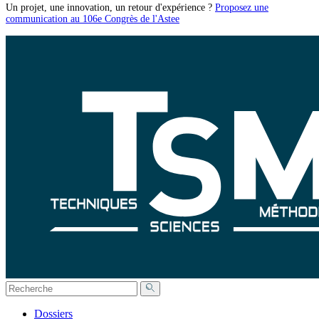
Un projet, une innovation, un retour d'expérience ?
Proposez une
communication au 106e Congrès de l'Astee
Dossiers