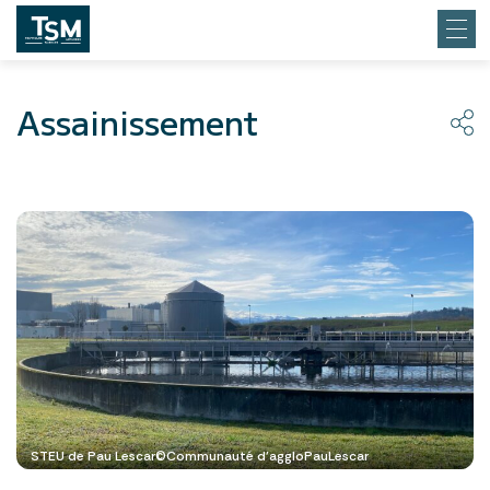
Assainissement
STEU de Pau Lescar©Communauté d'aggloPauLescar