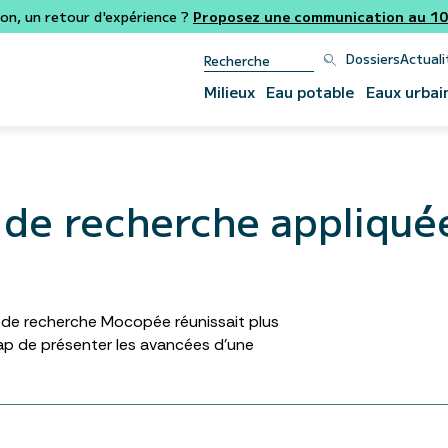
ion, un retour d'expérience ?
Proposez une communication au 106
Dossiers
Actuali
Milieux
Eau potable
Eaux urbai
 de recherche appliqué
e de recherche Mocopée réunissait plus
ap de présenter les avancées d’une