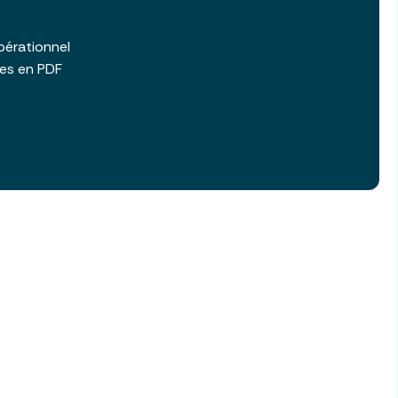
b
pérationnel
les en PDF