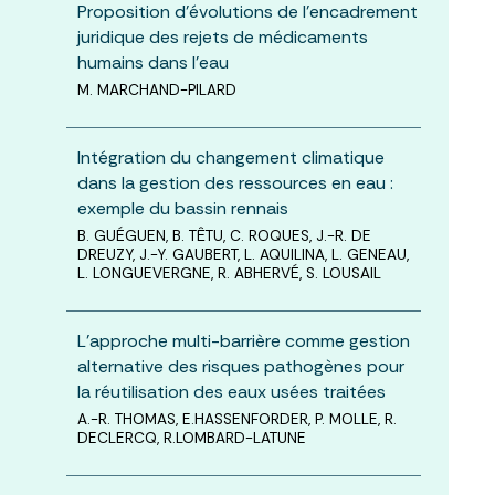
Proposition d'évolutions de l'encadrement
juridique des rejets de médicaments
humains dans l'eau
M. MARCHAND-PILARD
Intégration du changement climatique
dans la gestion des ressources en eau :
exemple du bassin rennais
B. GUÉGUEN, B. TÊTU, C. ROQUES, J.-R. DE
DREUZY, J.-Y. GAUBERT, L. AQUILINA, L. GENEAU,
L. LONGUEVERGNE, R. ABHERVÉ, S. LOUSAIL
L'approche multi-barrière comme gestion
alternative des risques pathogènes pour
la réutilisation des eaux usées traitées
A.-R. THOMAS, E.HASSENFORDER, P. MOLLE, R.
DECLERCQ, R.LOMBARD-LATUNE