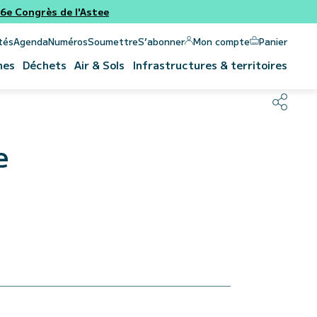
e Congrès de l'Astee
Panier
Mon compte
tés
Agenda
Numéros
Soumettre
S’abonner
nes
Déchets
Air & Sols
Infrastructures & territoires
e