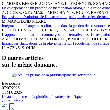
C. MORIO, F.FERRE, J.CONSTANS, L.LEBONNOIS, S.SAHN
Développement d'un procédé de méthanation biologique à l'aide d'une
A. COCKX, C. DUMAS, J. MORCHAIN, V. NGU, Y. RAFRAFI
Proposition d'évolutions de l'encadrement juridique des rejets de méd
M. MARCHAND-PILARD
Intégration du changement climatique dans la gestion des ressources e
B. GUÉGUEN, B. TÊTU, C. ROQUES, J.-R. DE DREUZY, J.-
L'approche multi-barrière comme gestion alternative des risques pathog
A.-R. THOMAS, E.HASSENFORDER, P. MOLLE, R. DECLE
Impact des fluctuations de la pluviométrie sur l'écoulement de surface 
H. AZZAZ, S. OUIS
D'autres articles
sur le même domaine.
Eau potable
07/07/2026
TSM 6 2026
L’eau au prisme de la pluridisciplinarité scientifique
› Lire l’article