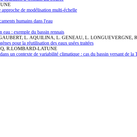
OUNE
 approche de modélisation multi-échelle
icaments humains dans l'eau
n eau : exemple du bassin rennais
Y. GAUBERT, L. AQUILINA, L. GENEAU, L. LONGUEVERGNE, 
ènes pour la réutilisation des eaux usées traitées
RCQ, R.LOMBARD-LATUNE
dans un contexte de variabilité climatique : cas du bassin versant de la