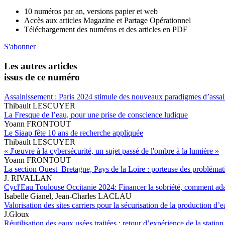
10 numéros par an, versions papier et web
Accès aux articles Magazine et Partage Opérationnel
Téléchargement des numéros et des articles en PDF
S'abonner
Les autres articles
issus de ce numéro
Assainissement : Paris 2024 stimule des nouveaux paradigmes d’assa
Thibault LESCUYER
La Fresque de l’eau, pour une prise de conscience ludique
Yoann FRONTOUT
Le Siaap fête 10 ans de recherche appliquée
Thibault LESCUYER
« J'œuvre à la cybersécurité, un sujet passé de l'ombre à la lumière »
Yoann FRONTOUT
La section Ouest–Bretagne, Pays de la Loire : porteuse des problémati
J. RIVALLAN
Cycl'Eau Toulouse Occitanie 2024: Financer la sobriété, comment adap
Isabelle Gianel, Jean-Charles LACLAU
Valorisation des sites carriers pour la sécurisation de la production d’e
J.Gloux
Réutilisation des eaux usées traitées : retour d’expérience de la stati