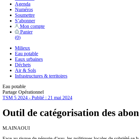
Agenda
Numéros
Soumettre
S’abonner
Mon compte
Panier
(
0
)
Milieux
Eau potable
Eaux urbaines
Déchets
Air & Sols
Infrastructures & territoires
Eau potable
Partage Opérationnel
TSM 5 2024 - Publié : 21 mai 2024
Outil de catégorisation des abo
M.AINAOUI
Face au risque de pénurie d’eau, les politiques locales de sobriété se 