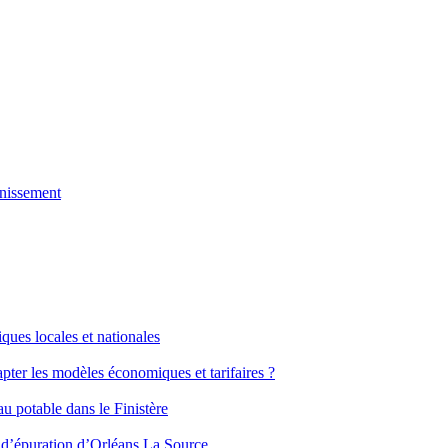
inissement
ques locales et nationales
ter les modèles économiques et tarifaires ?
au potable dans le Finistère
on d’épuration d’Orléans La Source