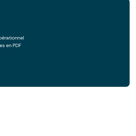
b
pérationnel
les en PDF