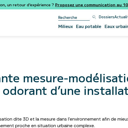
ion, un retour d'expérience ?
Proposez une communication au 106
Dossiers
Actuali
Milieux
Eau potable
Eaux urbai
nte mesure-modélisati
 odorant d’une installa
ation dite 3D et la mesure dans l’environnement afin de mieux
onnement proche en situation urbaine complexe.