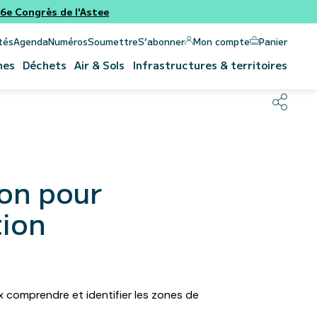
e Congrès de l'Astee
Panier
Mon compte
tés
Agenda
Numéros
Soumettre
S’abonner
nes
Déchets
Air & Sols
Infrastructures & territoires
on pour
tion
 comprendre et identifier les zones de