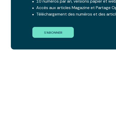
10 numéros par an, versions papier et we
Accès aux articles Magazine et Partage O
Téléchargement des numéros et des artic
S'ABONNER