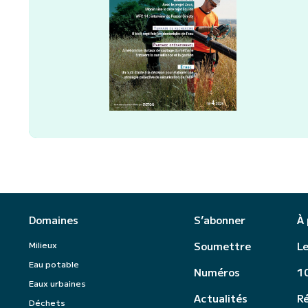
Domaines
S’abonner
À
Milieux
Soumettre
Le
Eau potable
Numéros
10
Eaux urbaines
Actualités
R
Déchets