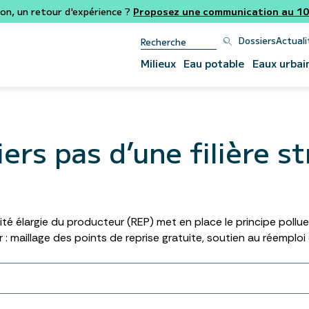
ion, un retour d'expérience ?
Proposez une communication au 106
Dossiers
Actuali
Milieux
Eau potable
Eaux urbai
ers pas d’une filière s
ilité élargie du producteur (REP) met en place le principe poll
 : maillage des points de reprise gratuite, soutien au réemploi