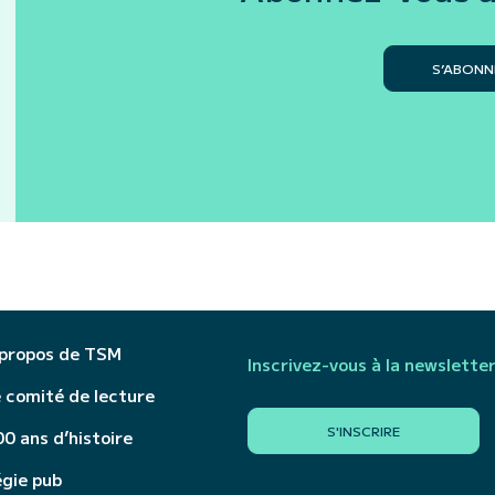
S’ABONN
 propos de TSM
Inscrivez-vous à la newslette
 comité de lecture
S'INSCRIRE
0 ans d’histoire
égie pub