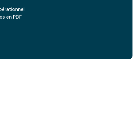
b
pérationnel
les en PDF