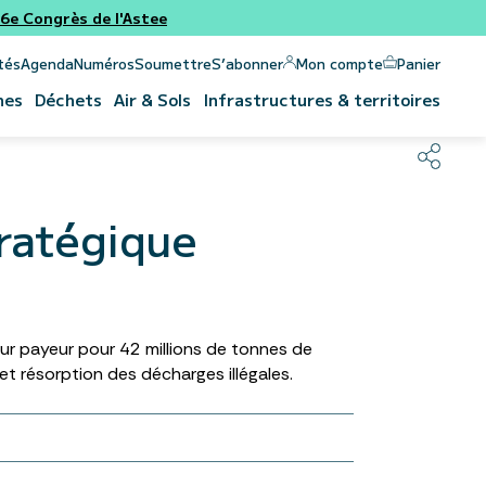
e Congrès de l'Astee
Panier
Mon compte
tés
Agenda
Numéros
Soumettre
S’abonner
nes
Déchets
Air & Sols
Infrastructures & territoires
tratégique
ueur payeur pour 42 millions de tonnes de
 et résorption des décharges illégales.