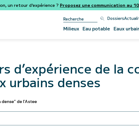
ion, un retour d'expérience ?
Proposez une communication au 106
Dossiers
Actuali
Milieux
Eau potable
Eaux urbai
rs d’expérience de la c
x urbains denses
n dense" de l'Astee