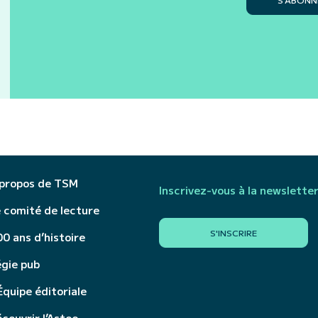
 propos de TSM
Inscrivez-vous à la newslette
 comité de lecture
S'INSCRIRE
0 ans d’histoire
égie pub
Équipe éditoriale
couvrir l’Astee