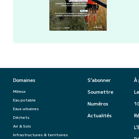
Domaines
S’abonner
À
Milieux
Soumettre
Le
Eau potable
Numéros
10
Eaux urbaines
Actualités
R
Déchets
Air & Sols
L’
Infrastructures & territoires
Dé