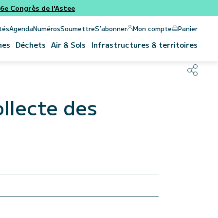
e Congrès de l'Astee
Panier
Mon compte
tés
Agenda
Numéros
Soumettre
S’abonner
nes
Déchets
Air & Sols
Infrastructures & territoires
ollecte des