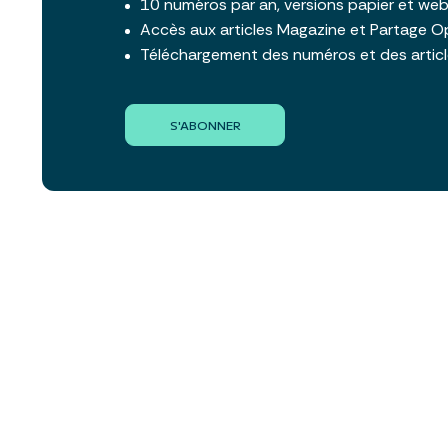
10 numéros par an, versions papier et we
Accès aux articles Magazine et Partage O
Téléchargement des numéros et des artic
S'ABONNER