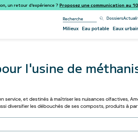
ion, un retour d'expérience ?
Proposez une communication au 106
Dossiers
Actuali
Milieux
Eau potable
Eaux urbai
pour l'usine de méthan
ervice, et destinés à maîtriser les nuisances olfactives, Amet
i diversifier les débouchés de ses composts, produits à part