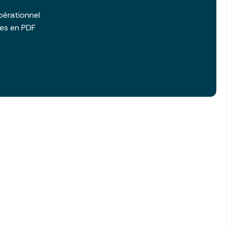
b
pérationnel
les en PDF