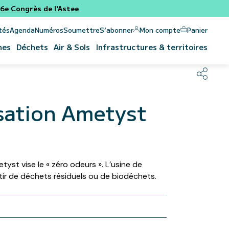
e Congrès de l'Astee
Panier
Mon compte
tés
Agenda
Numéros
Soumettre
S’abonner
nes
Déchets
Air & Sols
Infrastructures & territoires
isation Ametyst
yst vise le « zéro odeurs ». L’usine de
ir de déchets résiduels ou de biodéchets.