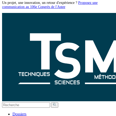
Un projet, une innovation, un retour d'expérience ?
Proposez une
communication au 106e Congrès de l'Astee
Dossiers