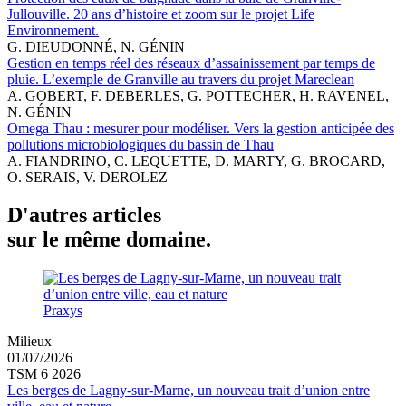
Jullouville. 20 ans d’histoire et zoom sur le projet Life
Environnement.
G. DIEUDONNÉ, N. GÉNIN
Gestion en temps réel des réseaux d’assainissement par temps de
pluie. L’exemple de Granville au travers du projet Mareclean
A. GOBERT, F. DEBERLES, G. POTTECHER, H. RAVENEL,
N. GÉNIN
Omega Thau : mesurer pour modéliser. Vers la gestion anticipée des
pollutions microbiologiques du bassin de Thau
A. FIANDRINO, C. LEQUETTE, D. MARTY, G. BROCARD,
O. SERAIS, V. DEROLEZ
D'autres articles
sur le même domaine.
Praxys
Milieux
01/07/2026
TSM 6 2026
Les berges de Lagny-sur-Marne, un nouveau trait d’union entre