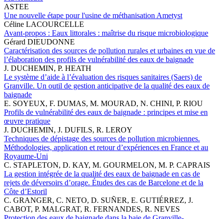
ASTEE
Une nouvelle étape pour l'usine de méthanisation Ametyst
Céline LACOURCELLE
Avant-propos : Eaux littorales : maîtrise du risque microbiologique
Gérard DIEUDONNE
Caractérisation des sources de pollution rurales et urbaines en vue de
l’élaboration des profils de vulnérabilité des eaux de baignade
J. DUCHEMIN, P. HEATH
Le système d’aide à l’évaluation des risques sanitaires (Saers) de
Granville. Un outil de gestion anticipative de la qualité des eaux de
baignade
E. SOYEUX, F. DUMAS, M. MOURAD, N. CHINI, P. RIOU
Profils de vulnérabilité des eaux de baignade : principes et mise en
œuvre pratique
J. DUCHEMIN, J. DUFILS, R. LEROY
Techniques de dépistage des sources de pollution microbiennes.
Méthodologies, application et retour d’expériences en France et au
Royaume-Uni
C. STAPLETON, D. KAY, M. GOURMELON, M. P. CAPRAIS
La gestion intégrée de la qualité des eaux de baignade en cas de
rejets de déversoirs d’orage. Études des cas de Barcelone et de la
Côte d’Estoril
C. GRANGER, C. NETO, D. SUÑER, E. GUTIÉRREZ, J.
CABOT, P. MALGRAT, R. FERNANDES, R. NEVES
Protection des eaux de baignade dans la baie de Granville-