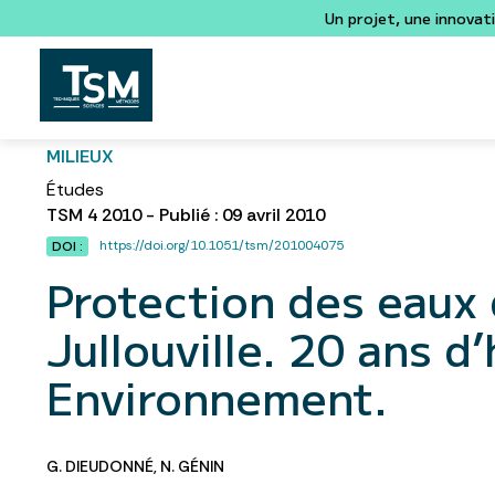
Un projet, une innovat
MILIEUX
Études
TSM 4 2010 - Publié : 09 avril 2010
https://doi.org/10.1051/tsm/201004075
DOI :
Protection des eaux 
Jullouville. 20 ans d
Environnement.
G. DIEUDONNÉ
,
N. GÉNIN