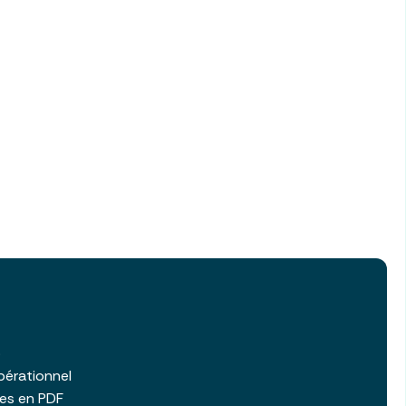
b
pérationnel
les en PDF