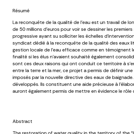
Résumé
La reconquête de la qualité de l’eau est un travail de longu
de 50 millions d’euros pour voir se dessiner les premier
progressive ayant su solliciter les échelles d’intervent
syndicat dédié à la reconquête de la qualité des eaux lit
gestion locale de l’eau efficace comme en témoignent les
finalité si les élus n’avaient souhaité également consolid
sont ces deux raisons qui ont conduit ce territoire à s’
entre la terre et la mer, ce projet a permis de définir un
imposés par la nouvelle directive des eaux de baignade. 
développés. Ils constituent une aide précieuse à l’élab
auront également permis de mettre en évidence le rôle d
Abstract
The restoration of water quality in the territory of the 