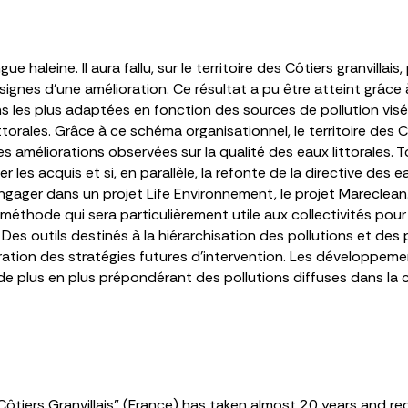
e haleine. Il aura fallu, sur le territoire des Côtiers granvillai
s signes d’une amélioration. Ce résultat a pu être atteint grâc
ions les plus adaptées en fonction des sources de pollution vis
torales. Grâce à ce schéma organisationnel, le territoire des C
 améliorations observées sur la qualité des eaux littorales. T
er les acquis et si, en parallèle, la refonte de la directive de
engager dans un projet Life Environnement, le projet Mareclean
e méthode qui sera particulièrement utile aux collectivités pour 
Des outils destinés à la hiérarchisation des pollutions et des
oration des stratégies futures d’intervention. Les développem
e plus en plus prépondérant des pollutions diffuses dans la c
“Côtiers Granvillais” (France) has taken almost 20 years and re