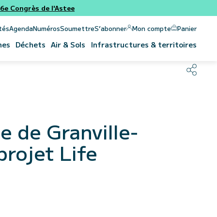
e Congrès de l'Astee
Panier
Mon compte
tés
Agenda
Numéros
Soumettre
S’abonner
nes
Déchets
Air & Sols
Infrastructures & territoires
e de Granville-
projet Life