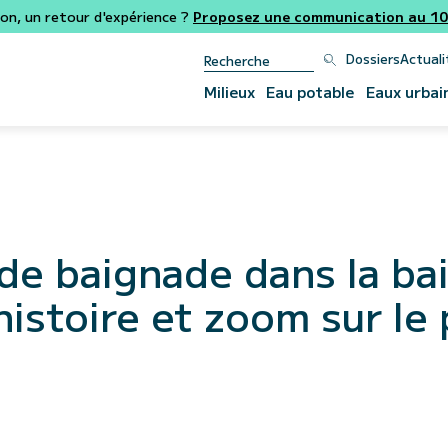
ion, un retour d'expérience ?
Proposez une communication au 106
Dossiers
Actuali
Milieux
Eau potable
Eaux urbai
de baignade dans la bai
’histoire et zoom sur le 