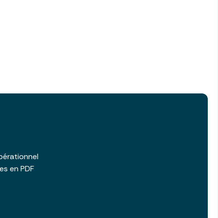
b
pérationnel
les en PDF