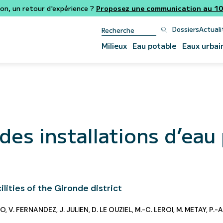
ion, un retour d'expérience ?
Proposez une communication au 106
Dossiers
Actuali
Milieux
Eau potable
Eaux urbai
 des installations d’eau
lities of the Gironde district
NO
,
V. FERNANDEZ
,
J. JULIEN
,
D. LE OUZIEL
,
M.-C. LEROI
,
M. METAY
,
P.-