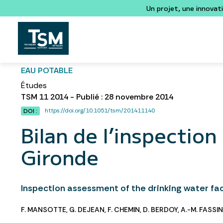
Un projet, une innovat
EAU POTABLE
Études
TSM 11 2014 - Publié : 28 novembre 2014
https://doi.org/10.1051/tsm/201411140
DOI :
Bilan de l’inspection
Gironde
Inspection assessment of the drinking water faci
F. MANSOTTE
,
G. DEJEAN
,
F. CHEMIN
,
D. BERDOY
,
A.-M. FASSI