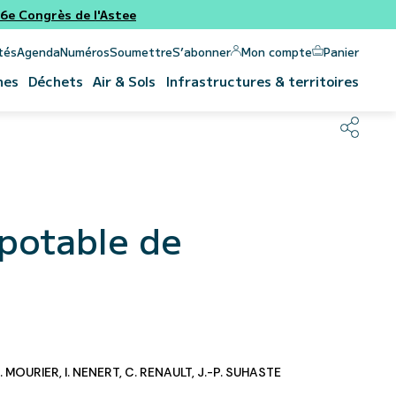
e Congrès de l'Astee
Panier
Mon compte
tés
Agenda
Numéros
Soumettre
S’abonner
nes
Déchets
Air & Sols
Infrastructures & territoires
 potable de
A. MOURIER
,
I. NENERT
,
C. RENAULT
,
J.-P. SUHASTE