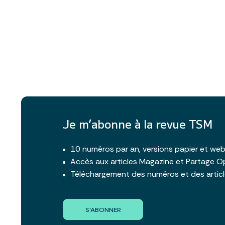
Je m’abonne à la revue TSM
10 numéros par an, versions papier et we
Accès aux articles Magazine et Partage O
Téléchargement des numéros et des artic
S'ABONNER