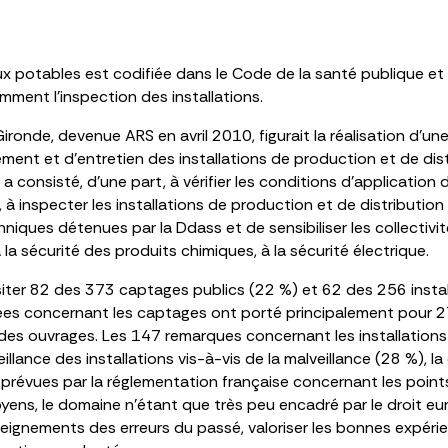
x potables est codifiée dans le Code de la santé publique et 
mment l’inspection des installations.
ironde, devenue ARS en avril 2010, figurait la réalisation d’u
ment et d’entretien des installations de production et de dist
 consisté, d’une part, à vérifier les conditions d’application
 inspecter les installations de production et de distribution d
iques détenues par la Ddass et de sensibiliser les collectivité
 la sécurité des produits chimiques, à la sécurité électrique.
siter 82 des 373 captages publics (22 %) et 62 des 256 insta
es concernant les captages ont porté principalement pour 27
té des ouvrages. Les 147 remarques concernant les installatio
illance des installations vis-à-vis de la malveillance (28 %), l
 prévues par la réglementation française concernant les points
moyens, le domaine n’étant que très peu encadré par le droit 
nseignements des erreurs du passé, valoriser les bonnes expéri