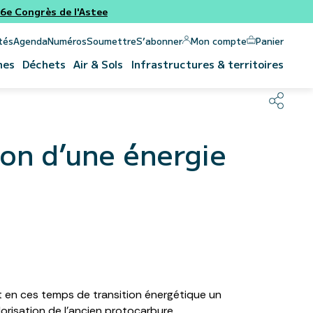
e Congrès de l'Astee
Panier
Mon compte
tés
Agenda
Numéros
Soumettre
S’abonner
nes
Déchets
Air & Sols
Infrastructures & territoires
tion d’une énergie
it en ces temps de transition énergétique un
alorisation de l’ancien protocarbure