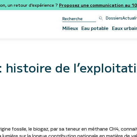
ion, un retour d'expérience ?
Proposez une communication au 106
Dossiers
Actuali
Milieux
Eau potable
Eaux urbai
 histoire de l’exploita
igine fossile, le biogaz, par sa teneur en méthane CH4, conna
 la lumière sur la longue contribution nationale en matière de v