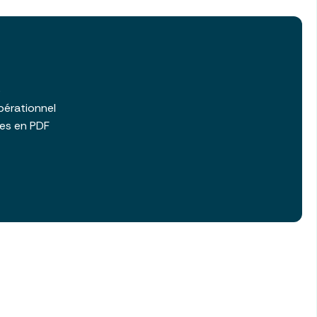
b
pérationnel
les en PDF