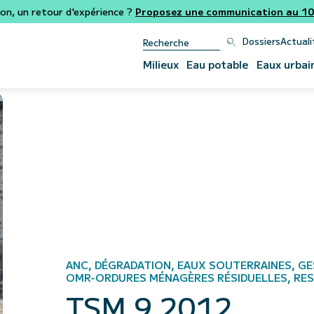
ion, un retour d'expérience ?
Proposez une communication au 106
Dossiers
Actuali
Milieux
Eau potable
Eaux urbai
ANC, DÉGRADATION, EAUX SOUTERRAINES, GE
OMR-ORDURES MÉNAGÈRES RÉSIDUELLES, RE
TSM 9 2012