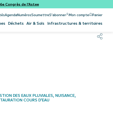
e Congrès de l'Astee
Panier
Mon compte
tés
Agenda
Numéros
Soumettre
S’abonner
nes
Déchets
Air & Sols
Infrastructures & territoires
STION DES EAUX PLUVIALES, NUISANCE,
STAURATION COURS D'EAU