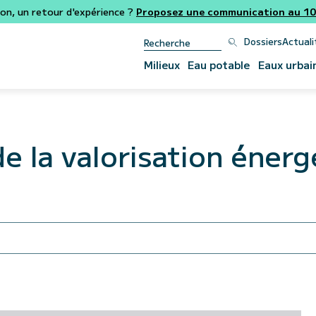
ion, un retour d'expérience ?
Proposez une communication au 106
Dossiers
Actuali
Milieux
Eau potable
Eaux urbai
de la valorisation éner