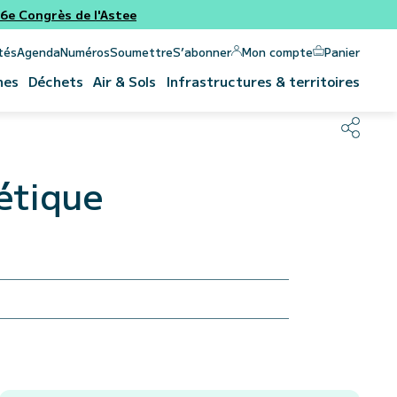
e Congrès de l'Astee
Panier
Mon compte
tés
Agenda
Numéros
Soumettre
S’abonner
nes
Déchets
Air & Sols
Infrastructures & territoires
gétique