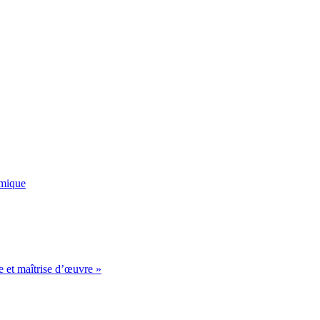
émique
e et maîtrise d’œuvre »