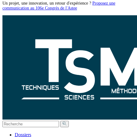
Un projet, une innovation, un retour d'expérience ?
Proposez une
communication au 106e Congrès de l'Astee
Dossiers