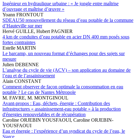
Ingénieur en hydraulique urbaine : « Je jongle entre maîtrise
d’ouvrage et maîtrise d’œuvre »
Yoann FRONTOUT
SDEAU50 renouvellement du réseau d’eau potable de la commune
d’Hauteville sur mer
Hervé GUILLE, Hubert PAGNIER
4 km de conduites d’eau potable en acier DN 400 mm posés sous
fortes contraintes
Estelle MARTIN
Le barcamp, un nouveau format d’échanges pour des sujets sur
mesure
Julien DEBENNE
L’analyse du cycle de vie (ACV) – son application au domaine de
l’eau et de l’assainissement
Alain CONSTANT
Comment observer de façon optimale la consommation en eau
potable ? Le cas de Nantes Métropole
M. FAVRE, M. MONTGINOUL
Avant-propos : Eau, déchets, énergie : Contribution des
infrastructures « assainissement-eau potable » à la production
d'énergies renouvelables et de récupération
Caroline ORJEBIN YOUSFAOUI, Caroline ORJEBIN-
YOUSFAOUI
Eau et énergie : l’expérience d’un syndicat du cycle de l’eau, le
Siarce