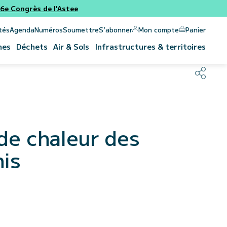
e Congrès de l'Astee
Panier
Mon compte
tés
Agenda
Numéros
Soumettre
S’abonner
nes
Déchets
Air & Sols
Infrastructures & territoires
de chaleur des
nis