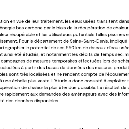
tion en vue de leur traitement, les eaux usées transitant dans
nergie bas carbone par le biais de la récupération de chaleu
eur récupérable et les utilisateurs potentiels telles piscines 
e gisement. Pour le département de Seine-Saint-Denis, impliqué
artographier le potentiel de ses 550 km de réseaux d’eau usée e
t ainsi été étudiés, et notamment les débits de temps sec,
 campagnes de mesures temporaires effectuées lors de schém
calculées à partir des bases de données des mesures produit
bles sont très localisées et ne rendent compte de l’écouleme
à une échelle plus vaste. L’étude a donc consisté à exploite
pération de chaleur la plus étendue possible. Le résultat de ce
 rapidement aux demandes des aménageurs avec des informati
lité des données disponibles.