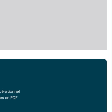
b
pérationnel
les en PDF