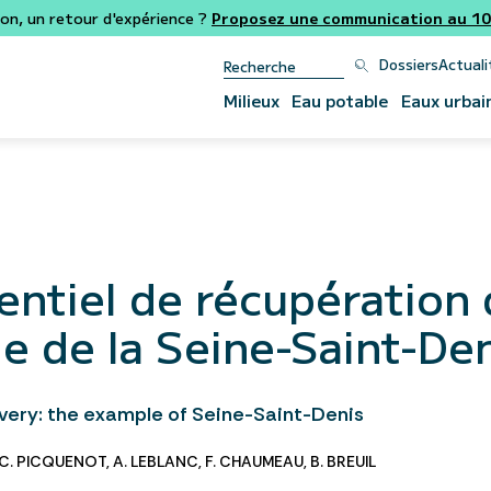
ion, un retour d'expérience ?
Proposez une communication au 106
Dossiers
Actuali
Milieux
Eau potable
Eaux urbai
entiel de récupération 
le de la Seine-Saint-De
very: the example of Seine-Saint-Denis
C. PICQUENOT
,
A. LEBLANC
,
F. CHAUMEAU
,
B. BREUIL