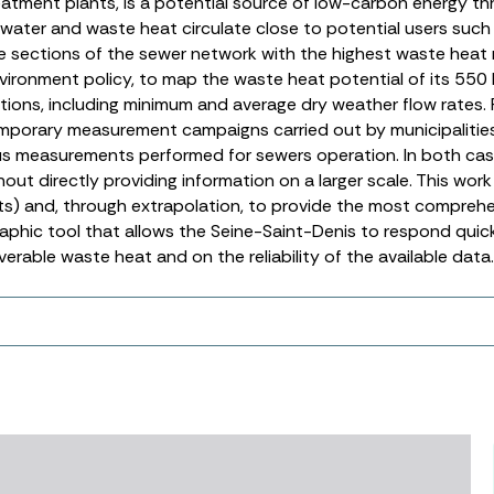
tment plants, is a potential source of low-carbon energy thro
ewater and waste heat circulate close to potential users such
y the sections of the sewer network with the highest waste hea
nvironment policy, to map the waste heat potential of its 55
ections, including minimum and average dry weather flow rates
mporary measurement campaigns carried out by municipalities
s measurements performed for sewers operation. In both cases,
hout directly providing information on a larger scale. This work 
s) and, through extrapolation, to provide the most comprehe
raphic tool that allows the Seine-Saint-Denis to respond quick
rable waste heat and on the reliability of the available data.