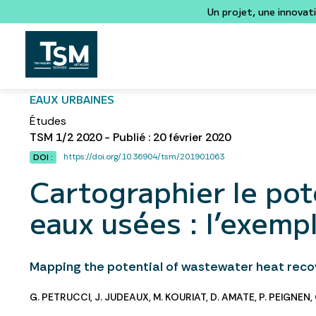
Un projet, une innovat
EAUX URBAINES
Études
TSM 1/2 2020 - Publié : 20 février 2020
https://doi.org/10.36904/tsm/201901063
DOI :
Cartographier le pot
eaux usées : l’exemp
Mapping the potential of wastewater heat reco
G. PETRUCCI
,
J. JUDEAUX
,
M. KOURIAT
,
D. AMATE
,
P. PEIGNEN
,