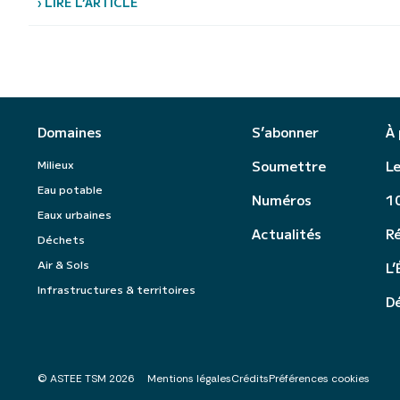
› LIRE L’ARTICLE
Domaines
S’abonner
À
Milieux
Soumettre
Le
Eau potable
Numéros
10
Eaux urbaines
Actualités
R
Déchets
Air & Sols
L’
Infrastructures & territoires
Dé
© ASTEE TSM 2026
Mentions légales
Crédits
Préférences cookies