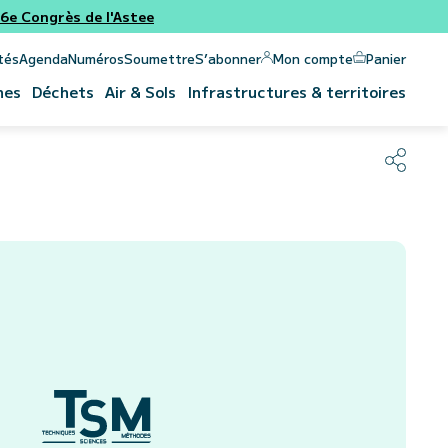
e Congrès de l'Astee
Panier
Mon compte
tés
Agenda
Numéros
Soumettre
S’abonner
nes
Déchets
Air & Sols
Infrastructures & territoires