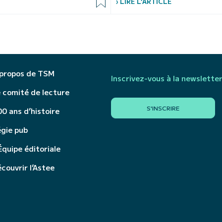
› LIRE L’ARTICLE
 propos de TSM
Inscrivez-vous à la newslette
 comité de lecture
S'INSCRIRE
0 ans d’histoire
égie pub
Équipe éditoriale
couvrir l’Astee