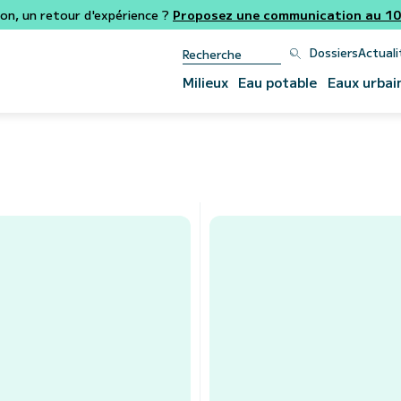
ion, un retour d'expérience ?
Proposez une communication au 106
Dossiers
Actuali
Milieux
Eau potable
Eaux urbai