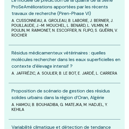
Le modèle de prédiction de la qualité de la Seine
ProSeAméliorations apportées par les récents
travaux de recherche (Piren-Phase VI)
A. CUSSONNEAU, A. GROLEAU, B. LABORIE, J. BERNIER, J.
POUILLAUDE, J.-M. MOUCHEL, L. BENARD, L. VILMIN, M.
POULIN, M. RAIMONET, N. ESCOFFIER, N. FLIPO, S. GUÉRIN, V.
ROCHER
Résidus médicamenteux vétérinaires : quelles
molécules rechercher dans les eaux superficielles en
contexte d’élevage intensif ?
A. JAFFRÉZIC, A. SOULIER, B. LE BOT, E. JARDÉ, L. CARRERA
Proposition de scénario de gestion des résidus
solides urbains dans la région d’Oran, Algérie
A. HAMOU, B. BOUHADIBA, G. MATEJKA, M. HADJEL, Y.
KEHILA
Variabilité climatique et détection de tendance