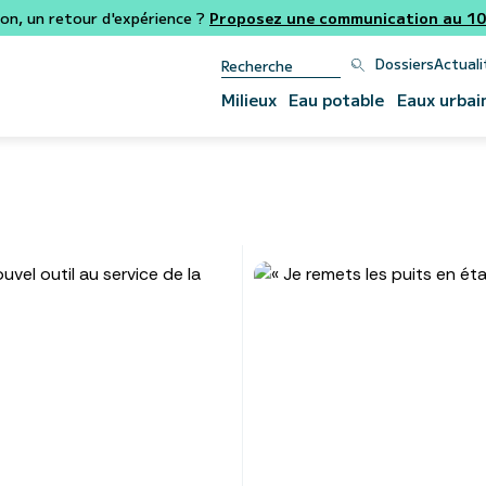
ion, un retour d'expérience ?
Proposez une communication au 106
Dossiers
Actuali
Milieux
Eau potable
Eaux urbai