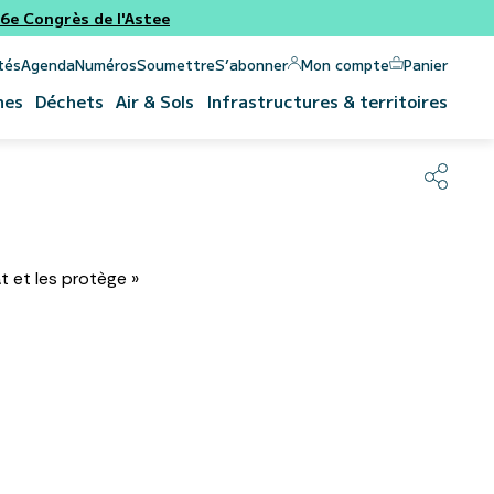
e Congrès de l'Astee
Panier
Mon compte
tés
Agenda
Numéros
Soumettre
S’abonner
nes
Déchets
Air & Sols
Infrastructures & territoires