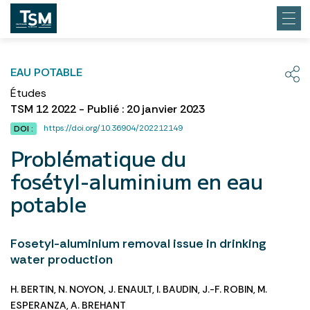
EAU POTABLE
Études
TSM 12 2022 - Publié : 20 janvier 2023
https://doi.org/10.36904/202212149
DOI :
Problématique du
fosétyl-aluminium en eau
potable
Fosetyl-aluminium removal issue in drinking
water production
H. BERTIN
,
N. NOYON
,
J. ENAULT
,
I. BAUDIN
,
J.-F. ROBIN
,
M.
ESPERANZA
,
A. BREHANT