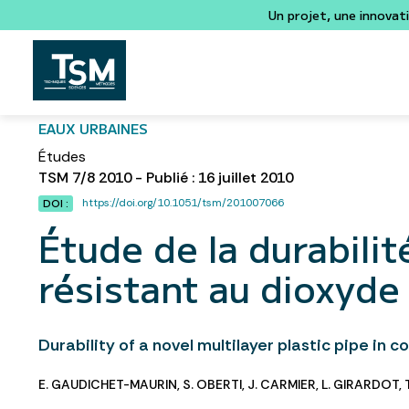
Un projet, une innovat
EAUX URBAINES
Études
TSM 7/8 2010 - Publié : 16 juillet 2010
https://doi.org/10.1051/tsm/201007066
DOI :
Étude de la durabili
résistant au dioxyde
Durability of a novel multilayer plastic pipe in c
E. GAUDICHET-MAURIN
,
S. OBERTI
,
J. CARMIER
,
L. GIRARDOT
,