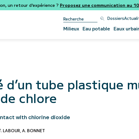
ion, un retour d'expérience ?
Proposez une communication au 106
Dossiers
Actuali
Milieux
Eau potable
Eaux urbai
té d’un tube plastique 
 de chlore
ontact with chlorine dioxide
T. LABOUR
,
A. BONNET