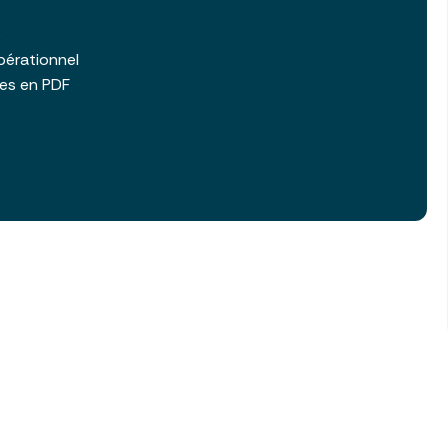
b
pérationnel
les en PDF