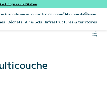
e Congrès de l'Astee
Panier
Mon compte
tés
Agenda
Numéros
Soumettre
S’abonner
nes
Déchets
Air & Sols
Infrastructures & territoires
multicouche