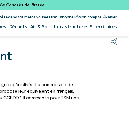
e Congrès de l'Astee
Panier
Mon compte
tés
Agenda
Numéros
Soumettre
S’abonner
nes
Déchets
Air & Sols
Infrastructures & territoires
ent
angue spécialisée. La commission de
ropose leur équivalent en français.
 du CGEDD*. Il commente pour TSM une