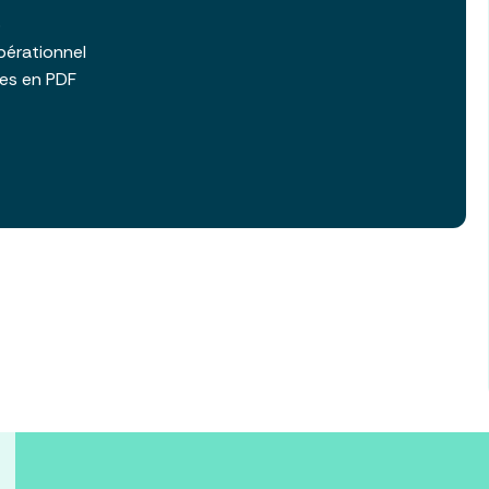
b
pérationnel
les en PDF