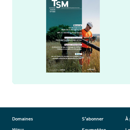
Domaines
S’abonner
À
Milieux
Soumettre
Le