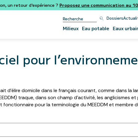
ion, un retour d'expérience ?
Proposez une communication au 106
Dossiers
Actuali
Milieux
Eau potable
Eaux urbai
ciel pour l’environnem
ait d’élire domicile dans le français courant, comme dans la l
EDDM) traque, dans son champ d’activité, les anglicismes et p
ut fonctionnaire pour la terminologie du MEEDDM et membre