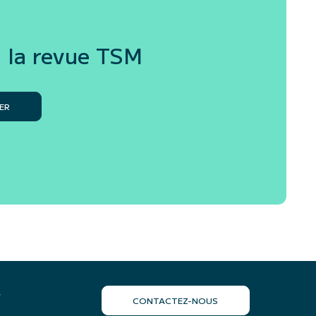
 la revue
TSM
ER
r
CONTACTEZ-NOUS