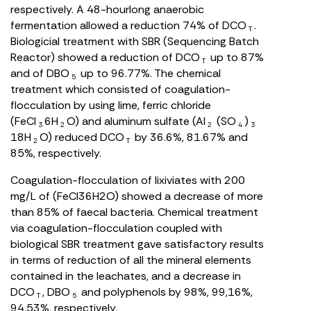
respectively. A 48-hourlong anaerobic
fermentation allowed a reduction 74% of DCO
.
T
Biologicial treatment with SBR (Sequencing Batch
Reactor) showed a reduction of DCO
up to 87%
T
and of DBO
up to 96.77%. The chemical
5
treatment which consisted of coagulation-
flocculation by using lime, ferric chloride
(FeCl
6H
O) and aluminum sulfate (Al
(SO
)
3
2
2
4
3
18H
O) reduced DCO
by 36.6%, 81.67% and
2
T
85%, respectively.
Coagulation-flocculation of lixiviates with 200
mg/L of (FeCl36H2O) showed a decrease of more
than 85% of faecal bacteria. Chemical treatment
via coagulation-flocculation coupled with
biological SBR treatment gave satisfactory results
in terms of reduction of all the mineral elements
contained in the leachates, and a decrease in
DCO
, DBO
and polyphenols by 98%, 99,16%,
T
5
94,53%, respectively.