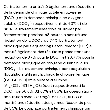
Ce traitement a entraîné également une réduction
de la demande chimique totale en oxygène
(DCO
) et la demande chimique en oxygène
T
soluble (DCO
), respectivement de 60% et de
S
88%. Le traitement anaérobie du lixiviat par
fermentation pendant 48 heures a montré une
réduction de la DCO
de 74%. Le traitement
T
biologique par Sequencing Batch Reactor (SBR) a
montré également des résultats permettant une
réduction de 87% pour la DCO
et 96,77% pour la
T
demande biologique en oxygène durant 5 jours
(DBO
). Le traitement chimique par coagulation-
5
floculation, utilisant la chaux, le chlorure ferrique
(FeCl36H2O) et le sulfate d’alumine
(Al
(SO
)318H
O), réduit respectivement la
2
4
2
DCO
de 36,6%, 81,67% et 85%. La coagulation-
T
floculation avec 200 mg/L de FeCl
6H
O a
3
2
montré une réduction des germes fécaux de plus
de 85%. Le couplage du traitement chimique par