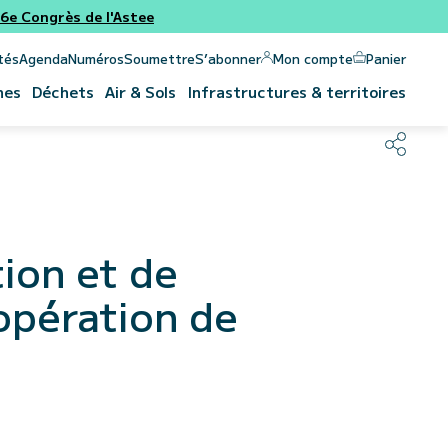
e Congrès de l'Astee
Panier
Mon compte
tés
Agenda
Numéros
Soumettre
S’abonner
nes
Déchets
Air & Sols
Infrastructures & territoires
ion et de
 opération de