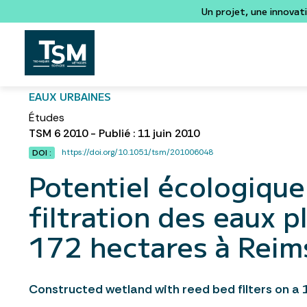
Un projet, une innovat
EAUX URBAINES
Études
TSM 6 2010 - Publié : 11 juin 2010
https://doi.org/10.1051/tsm/201006048
DOI :
Potentiel écologique
filtration des eaux 
172 hectares à Reim
Constructed wetland with reed bed filters on a 