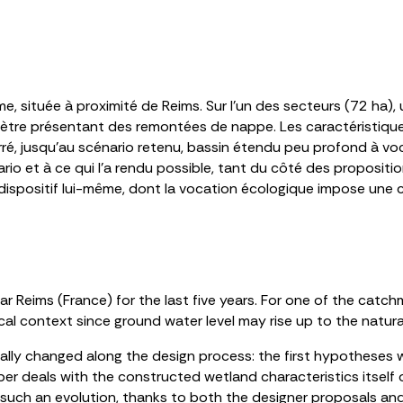
 située à proximité de Reims. Sur l’un des secteurs (72 ha), 
ètre présentant des remontées de nappe. Les caractéristiqu
terré, jusqu’au scénario retenu, bassin étendu peu profond à v
nario et à ce qui l’a rendu possible, tant du côté des proposit
 au dispositif lui-même, dont la vocation écologique impose un
 Reims (France) for the last five years. For one of the catch
ical context since ground water level may rise up to the natura
cally changed along the design process: the first hypothese
er deals with the constructed wetland characteristics itself 
 such an evolution, thanks to both the designer proposals and