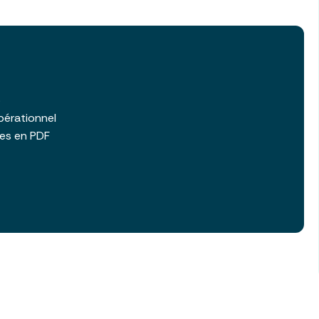
b
pérationnel
les en PDF