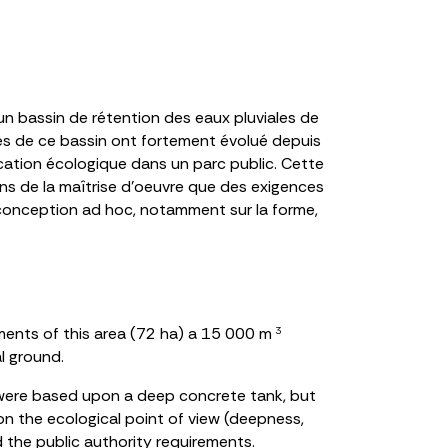
un bassin de rétention des eaux pluviales de
es de ce bassin ont fortement évolué depuis
ocation écologique dans un parc public. Cette
ions de la maîtrise d’oeuvre que des exigences
e conception ad hoc, notamment sur la forme,
ments of this area (72 ha) a 15 000 m
3
l ground.
s were based upon a deep concrete tank, but
on the ecological point of view (deepness,
 the public authority requirements.