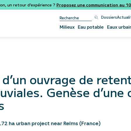
ion, un retour d'expérience ?
Proposez une communication au 106
Dossiers
Actuali
Milieux
Eau potable
Eaux urbai
 d’un ouvrage de retent
pluviales. Genèse d’une
s
172 ha urban project near Reims (France)