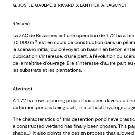
G. JOST
,
E. GAULME
,
B. RICARD
,
S. LANTHIER
,
A. JAQUINET
Résumé
La ZAC de Bezannes est une opération de 172 ha à terme,
15 000 m
est en cours de construction dans un périm
3
le scénario initial, qui prévoyait un bassin en béton en
publication s’intéresse, d’une part, à l’évolution du scé
de la maîtrise d’ouvrage. Elle s’intéresse d’autre part
les substrats et les plantations.
Abstract
A 172 ha town planning project has been developed near
detention pond is being built, in a difficult hydrogeolog
The characteristics of this detention pond have drasti
a constructed wetland has finally been chosen. This pap
shape…). It also points the design process that allowed