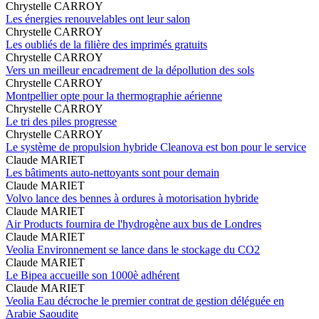
Chrystelle CARROY
Les énergies renouvelables ont leur salon
Chrystelle CARROY
Les oubliés de la filière des imprimés gratuits
Chrystelle CARROY
Vers un meilleur encadrement de la dépollution des sols
Chrystelle CARROY
Montpellier opte pour la thermographie aérienne
Chrystelle CARROY
Le tri des piles progresse
Chrystelle CARROY
Le système de propulsion hybride Cleanova est bon pour le service
Claude MARIET
Les bâtiments auto-nettoyants sont pour demain
Claude MARIET
Volvo lance des bennes à ordures à motorisation hybride
Claude MARIET
Air Products fournira de l'hydrogène aux bus de Londres
Claude MARIET
Veolia Environnement se lance dans le stockage du CO2
Claude MARIET
Le Bipea accueille son 1000è adhérent
Claude MARIET
Veolia Eau décroche le premier contrat de gestion déléguée en
Arabie Saoudite