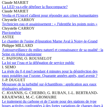
Claude MARIET
La LED va-t-elle détrôner la fluocompacte?
Claude MARIET
Veolia et l'Unicef s'allient pour répondre aux crises humanitaires
Chrystelle CARROY
Technicien eau et assainissement : « J'identifie les points noirs »
Chrystelle CARROY
Pluviométrie
ASTEE
Le chantier de l'usine d'épuration Marne Aval à Noisy-le-Grand
Philippe MILLARD
Autosurveillance du milieu naturel et connaissance de sa qualité : la
Seine en région parisienne
C. PAFFONI, O. ROUSSELOT
La loi sur l’eau et la délégation de service public
I. SEMO
La règle du 0,4 mg/l pendant 4 minutes pour la désinfection des
eaux potables par l’ozone. Quarante années après, quel avenir ?
J.-P. DUGUET
Mesurage de la turbidité sur échantillons : application aux eaux
résiduaires urbaines
C. JOANNIS, G. CHEBBO, G. RUBAN, J.-L. BERTRAND-
KRAJEWSKI, M.-C. GROMAIRE
Le traitement du carbone et de l’azote pour des stations de type
boues activées confrontées à des fortes variations de charges dues à