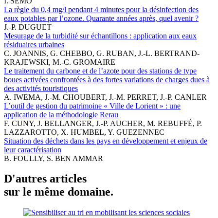
I. SEMO
La règle du 0,4 mg/l pendant 4 minutes pour la désinfection des
eaux potables par l’ozone. Quarante années après, quel avenir ?
J.-P. DUGUET
Mesurage de la turbidité sur échantillons : application aux eaux
résiduaires urbaines
C. JOANNIS, G. CHEBBO, G. RUBAN, J.-L. BERTRAND-
KRAJEWSKI, M.-C. GROMAIRE
Le traitement du carbone et de l’azote pour des stations de type
boues activées confrontées à des fortes variations de charges dues à
des activités touristiques
A. IWEMA, J.-M. CHOUBERT, J.-M. PERRET, J.-P. CANLER
L’outil de gestion du patrimoine « Ville de Lorient » : une
application de la méthodologie Rerau
F. CUNY, J. BELLANGER, J.-P. AUCHER, M. REBUFFÉ, P.
LAZZAROTTO, X. HUMBEL, Y. GUEZENNEC
Situation des déchets dans les pays en développement et enjeux de
leur caractérisation
B. FOULLY, S. BEN AMMAR
D'autres articles
sur le même domaine.