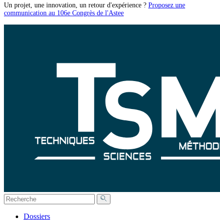
Un projet, une innovation, un retour d'expérience ?
Proposez une
communication au 106e Congrès de l'Astee
Dossiers