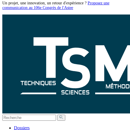
Un projet, une innovation, un retour d'expérience ?
Proposez une
communication au 106e Congrès de l'Astee
Dossiers