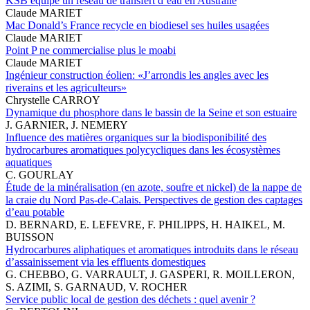
KSB équipe un réseau de transfert d’eau en Australie
Claude MARIET
Mac Donald’s France recycle en biodiesel ses huiles usagées
Claude MARIET
Point P ne commercialise plus le moabi
Claude MARIET
Ingénieur construction éolien: «J’arrondis les angles avec les
riverains et les agriculteurs»
Chrystelle CARROY
Dynamique du phosphore dans le bassin de la Seine et son estuaire
J. GARNIER, J. NEMERY
Influence des matières organiques sur la biodisponibilité des
hydrocarbures aromatiques polycycliques dans les écosystèmes
aquatiques
C. GOURLAY
Étude de la minéralisation (en azote, soufre et nickel) de la nappe de
la craie du Nord Pas-de-Calais. Perspectives de gestion des captages
d’eau potable
D. BERNARD, E. LEFEVRE, F. PHILIPPS, H. HAIKEL, M.
BUISSON
Hydrocarbures aliphatiques et aromatiques introduits dans le réseau
d’assainissement via les effluents domestiques
G. CHEBBO, G. VARRAULT, J. GASPERI, R. MOILLERON,
S. AZIMI, S. GARNAUD, V. ROCHER
Service public local de gestion des déchets : quel avenir ?