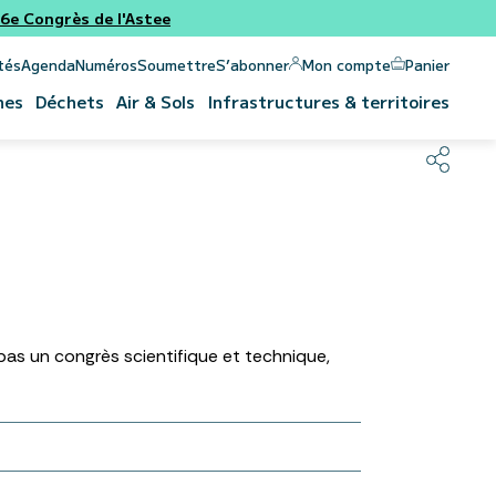
e Congrès de l'Astee
Panier
Mon compte
tés
Agenda
Numéros
Soumettre
S’abonner
nes
Déchets
Air & Sols
Infrastructures & territoires
 pas un congrès scientifique et technique,