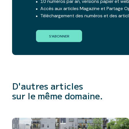
10 numéros par an, versions papier et we
Accès aux articles Magazine et Partage O
Téléchargement des numéros et des artic
S'ABONNER
D'autres articles
sur le même domaine.