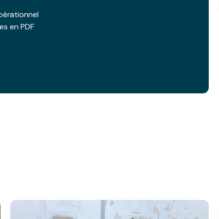
b
pérationnel
les en PDF