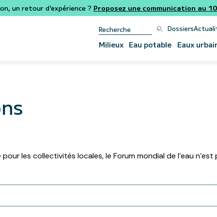
ion, un retour d'expérience ?
Proposez une communication au 106
Dossiers
Actuali
Milieux
Eau potable
Eaux urbai
ons
our les collectivités locales, le Forum mondial de l’eau n’est