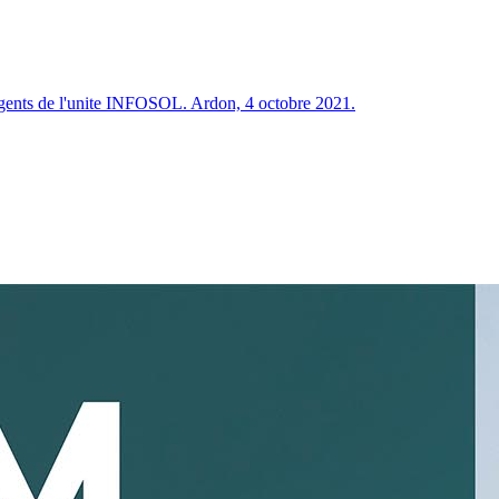
s agents de l'unite INFOSOL. Ardon, 4 octobre 2021.