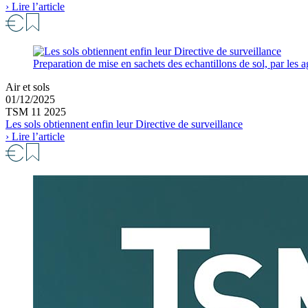
› Lire l’article
Preparation de mise en sachets des echantillons de sol, par le
Air et sols
01/12/2025
TSM 11 2025
Les sols obtiennent enfin leur Directive de surveillance
› Lire l’article