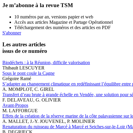
Je m’abonne à la revue TSM
10 numéros par an, versions papier et web
Accès aux articles Magazine et Partage Opérationnel
Téléchargement des numéros et des articles en PDF
S'abonner
Les autres articles
issus de ce numéro
Biodéchets : à la Réunion, difficile valorisation
Thibault LESCUYER
Sous le pont coule la Cagne
Grégoire Ramé
S’adapter au changement climatique en redéfinissant l’équilibre entre 
A. MOMPLOT, C. GIREL
Transfert d’eau brute à grande échelle en Vendée, une solution pour sé
F. DELAVEAU, G. OLIVIER
Avant-Propos
M. LAFFORGUE
Effets de la création de la réserve marine de la côte palavasienne sur
A. MALLET, J.-Y. JOUVENEL, P. MOLINIER
Renaturation du ruisseau de Marcé à Marcé et Seiches-sur-le-Loir (Mai
B. DEGRIECK