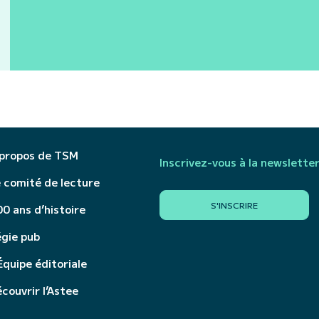
 propos de TSM
Inscrivez-vous à la newslette
 comité de lecture
S'INSCRIRE
0 ans d’histoire
égie pub
Équipe éditoriale
couvrir l’Astee