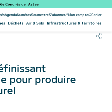
e Congrès de l'Astee
Panier
Mon compte
tés
Agenda
Numéros
Soumettre
S’abonner
nes
Déchets
Air & Sols
Infrastructures & territoires
éfinissant
ce pour produire
urel