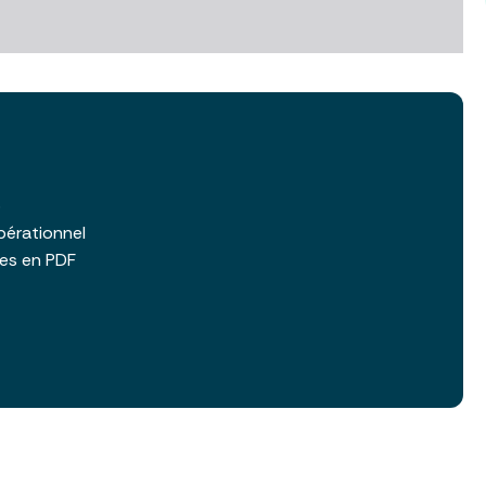
b
pérationnel
les en PDF