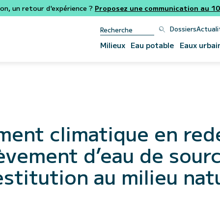
ion, un retour d'expérience ?
Proposez une communication au 106
Dossiers
Actuali
Milieux
Eau potable
Eaux urbai
ment climatique en red
élèvement d’eau de sour
estitution au milieu nat