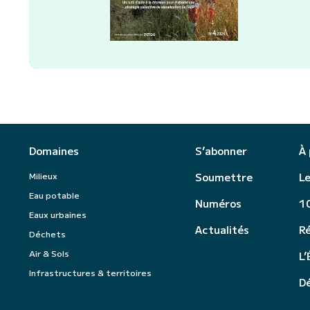
Domaines
S’abonner
À
Milieux
Soumettre
Le
Eau potable
Numéros
10
Eaux urbaines
Actualités
R
Déchets
Air & Sols
L’
Infrastructures & territoires
Dé