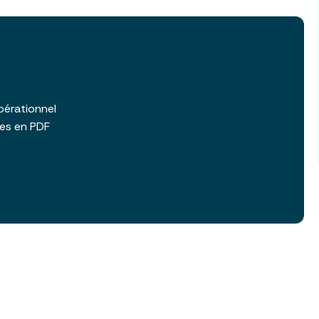
b
pérationnel
les en PDF