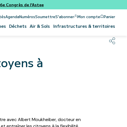
e Congrès de l'Astee
Panier
Mon compte
tés
Agenda
Numéros
Soumettre
S’abonner
nes
Déchets
Air & Sols
Infrastructures & territoires
toyens à
ontre avec Albert Moukheiber, docteur en
 entraîner les citoyens à la flexibilité