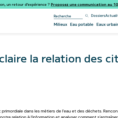
ion, un retour d'expérience ?
Proposez une communication au 106
Dossiers
Actuali
Milieux
Eau potable
Eaux urbai
laire la relation des ci
 est primordiale dans les métiers de l’eau et des déchets. Renc
tre relation à l’information et analyser comment s’entraîner et