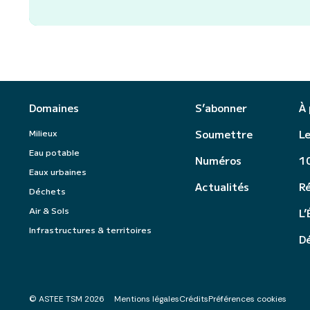
Domaines
S’abonner
À
Milieux
Soumettre
Le
Eau potable
Numéros
10
Eaux urbaines
Actualités
R
Déchets
Air & Sols
L’
Infrastructures & territoires
Dé
© ASTEE TSM 2026
Mentions légales
Crédits
Préférences cookies