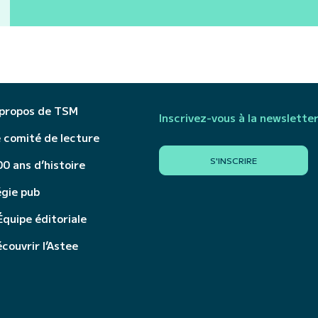
 propos de TSM
Inscrivez-vous à la newslette
 comité de lecture
S'INSCRIRE
0 ans d’histoire
égie pub
Équipe éditoriale
couvrir l’Astee