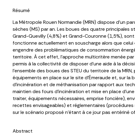
Résumé
La Métropole Rouen Normandie (MRN) dispose d’un parc
sèches (MS) par an. Les boues des quatre principales sta
Grand-Quevilly (4,8%) et Grand-Couronne (1,5%), sont in
fonctionne actuellement en souscharge alors que celui 
engendre des problématiques de consommation énergétiqu
territoire. À cet effet, l’approche multicritère menée pa
permis à la collectivité de disposer d’une aide à la déci
l’ensemble des boues des STEU du territoire de la MRN, p
équipements en place sur le site d’Émeraude et, sur la 
d’incinération et de méthanisation par rapport aux tec
maintien des fours d’incinération et mise en place d’un
traiter, équipements nécessaires, emprise foncière), e
recettes envisageables) et réglementaires (procédures né
sur le scénario proposé n’étant à ce jour pas entériné of
Abstract