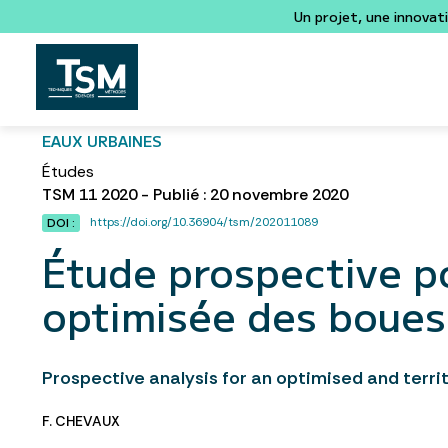
Un projet, une innovat
EAUX URBAINES
Études
TSM 11 2020 - Publié : 20 novembre 2020
https://doi.org/10.36904/tsm/202011089
DOI :
Étude prospective po
optimisée des boues 
Prospective analysis for an optimised and terr
F. CHEVAUX