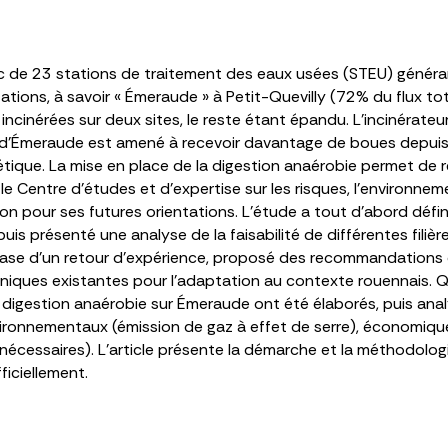
 de 23 stations de traitement des eaux usées (STEU) généra
tions, à savoir « Émeraude » à Petit-Quevilly (72% du flux to
cinérées sur deux sites, le reste étant épandu. L’incinérateu
d’Émeraude est amené à recevoir davantage de boues depuis l
e. La mise en place de la digestion anaérobie permet de révi
r le Centre d’études et d’expertise sur les risques, l’environn
sion pour ses futures orientations. L’étude a tout d’abord défi
uis présenté une analyse de la faisabilité de différentes filiè
base d’un retour d’expérience, proposé des recommandations et 
hniques existantes pour l’adaptation au contexte rouennais. 
e digestion anaérobie sur Émeraude ont été élaborés, puis anal
nvironnementaux (émission de gaz à effet de serre), économiq
cessaires). L’article présente la démarche et la méthodologie 
ficiellement.