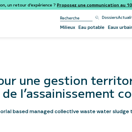
ion, un retour d'expérience ?
Proposez une communication au 106
Dossiers
Actuali
Milieux
Eau potable
Eaux urbai
ur une gestion territor
de l’assainissement col
itorial based managed collective waste water sludge