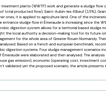
 treatment plants (WWTP) work and generate a sludge flow of
% of total producted flow), Saint-Aubin-les-Elbeuf (15%), G
ther ones, it is applied to agriculture land. One of the incinera
the entrance sludge flow in Émeraude is increasing since the 
obic digestion system allows for a territorial based sludge m
 the local authority a decision-making tool for its future ori
agement for the whole area of Greater Rouen Normandy. Then t
alysed. Based on a french and european benchmark, recomm
bic digestion systems. Four sludge management scenarios inc
 of Émeraude were elaborated and then analysed. The analysis 
ouse gas emission), economic (operating cost, investment cost
asn’t validated yet the proposed scenario, the article presen