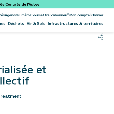
e Congrès de l'Astee
Panier
Mon compte
tés
Agenda
Numéros
Soumettre
S’abonner
nes
Déchets
Air & Sols
Infrastructures & territoires
ialisée et
lectif
 treatment