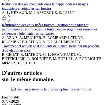
Réduction des prélèvements dans la nappe pour les usages
industriels et agricoles sur Inspira
A.-L. HÉRAUD, M. LAFFORGUE, S. TALUT
Réutilisation des eaux usées traitées : gestion des risques et
performances des procédés de traitement au regard des nouvelles
exigences réglementaires françaises
A. AZAIS, A. MEUNIER, R. LOMBARD LATUNE,
R.LOMBARD-LATUNE, S. GUILLAUME-RUTY
Traitement et recyclage d'effluents de blanchisserie par un procédé
d'oxydation avancé
B. CÉDAT, B. MATHON, C.-L. FRANQUART, G.
BUTTIGLIERI, L. ROUVIÈRE, M. TURULL, S. RODRIGUEZ-
MOZAZ, T. PAULET
D'autres articles
sur le même domaine.
Eau potable
07/07/2026