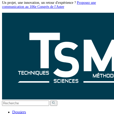
Un projet, une innovation, un retour d'expérience ?
Proposez une
communication au 106e Congrès de l'Astee
Dossiers