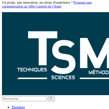
Un projet, une innovation, un retour d'expérience ?
Proposez une
communication au 106e Congrès de l'Astee
Dossiers