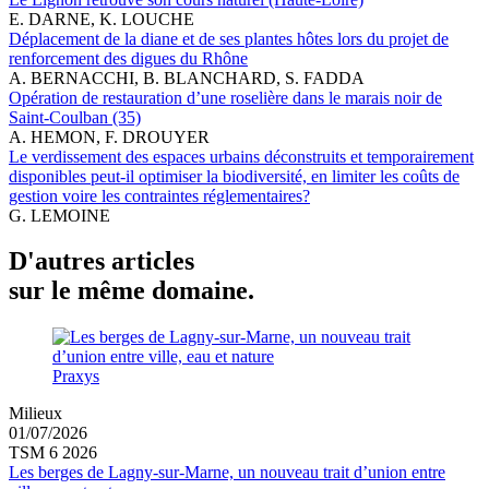
E. DARNE, K. LOUCHE
Déplacement de la diane et de ses plantes hôtes lors du projet de
renforcement des digues du Rhône
A. BERNACCHI, B. BLANCHARD, S. FADDA
Opération de restauration d’une roselière dans le marais noir de
Saint-Coulban (35)
A. HEMON, F. DROUYER
Le verdissement des espaces urbains déconstruits et temporairement
disponibles peut-il optimiser la biodiversité, en limiter les coûts de
gestion voire les contraintes réglementaires?
G. LEMOINE
D'autres articles
sur le même domaine.
Praxys
Milieux
01/07/2026
TSM 6 2026
Les berges de Lagny-sur-Marne, un nouveau trait d’union entre