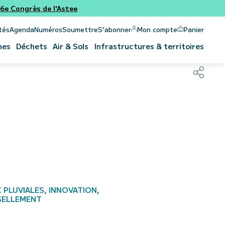
e Congrès de l'Astee
Panier
Mon compte
tés
Agenda
Numéros
Soumettre
S’abonner
nes
Déchets
Air & Sols
Infrastructures & territoires
 PLUVIALES, INNOVATION,
SSELLEMENT