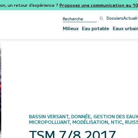
ion, un retour d'expérience ?
Proposez une communication au 106
Dossiers
Actuali
Milieux
Eau potable
Eaux urbai
BASSIN VERSANT, DONNÉE, GESTION DES EAUX
MICROPOLLUANT, MODÉLISATION, NTIC, RUI
TSM 7/8 2017